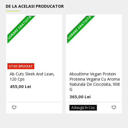
DE LA ACELASI PRODUCATOR
LIVRARE GRATUITA
LIVRARE GRATUITA
L
STOC EPUIZAT
Ab Cuts Sleek And Lean,
Abouttime Vegan Protein
120 Cps
Proteina Vegana Cu Aroma
Naturala De Ciocolata, 908
455,00 Lei
G
365,00 Lei
Adaugă în Coş