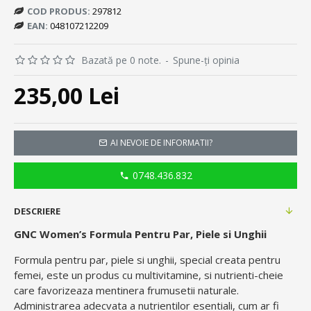
COD PRODUS:
297812
EAN:
048107212209
Bazată pe 0 note.
-
Spune-ţi opinia
235,00 Lei
AI NEVOIE DE INFORMATII?
0748.436.832
DESCRIERE
GNC Women’s Formula Pentru Par, Piele si Unghii
Formula pentru par, piele si unghii, special creata pentru
femei, este un produs cu multivitamine, si nutrienti-cheie
care favorizeaza mentinera frumusetii naturale.
Administrarea adecvata a nutrientilor esentiali, cum ar fi