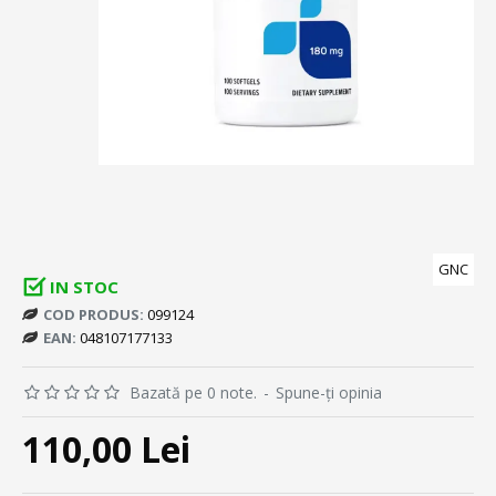
GNC
IN STOC
COD PRODUS:
099124
EAN:
048107177133
Bazată pe 0 note.
-
Spune-ţi opinia
110,00 Lei