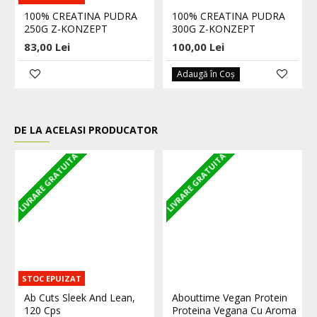
100% CREATINA PUDRA
100% CREATINA PUDRA
250G Z-KONZEPT
300G Z-KONZEPT
83,00 Lei
100,00 Lei
Adaugă în Coş
DE LA ACELASI PRODUCATOR
LIVRARE GRATUITA
LIVRARE GRATUITA
L
STOC EPUIZAT
Ab Cuts Sleek And Lean,
Abouttime Vegan Protein
120 Cps
Proteina Vegana Cu Aroma