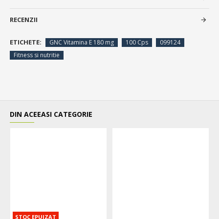
RECENZII
ETICHETE:
GNC Vitamina E 180 mg
100 Cps
099124
Fitness si nutritie
DIN ACEEASI CATEGORIE
STOC EPUIZAT