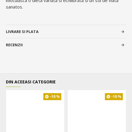
inlocuiasca o dieta variata si echilibrata si un stil de viata
sanatos.
LIVRARE SI PLATA
RECENZII
DIN ACEEASI CATEGORIE
-10 %
-10 %