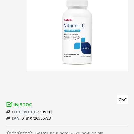
GNC
IN STOC
COD PRODUS:
139313
EAN:
04810720586723
Bazată pe 0 note.
-
Spune-ţi opinia