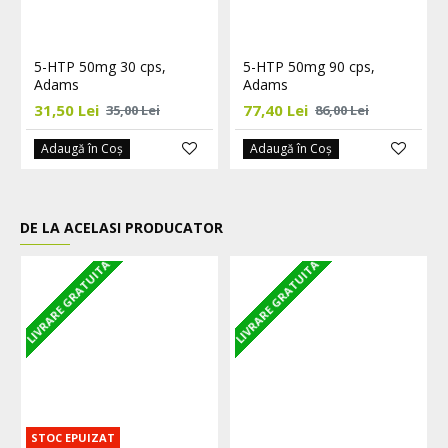
5-HTP 50mg 30 cps,
5-HTP 50mg 90 cps,
Adams
Adams
31,50 Lei
77,40 Lei
35,00 Lei
86,00 Lei
Adaugă în Coş
Adaugă în Coş
DE LA ACELASI PRODUCATOR
LIVRARE GRATUITA
LIVRARE GRATUITA
L
STOC EPUIZAT