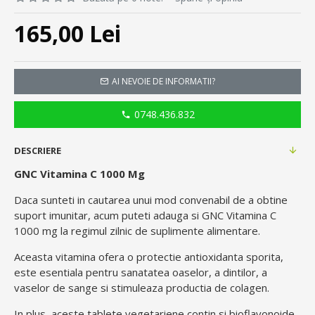
165,00 Lei
AI NEVOIE DE INFORMATII?
0748.436.832
DESCRIERE
GNC Vitamina C 1000 Mg
Daca sunteti in cautarea unui mod convenabil de a obtine
suport imunitar, acum puteti adauga si GNC Vitamina C
1000 mg la regimul zilnic de suplimente alimentare.
Aceasta vitamina ofera o protectie antioxidanta sporita,
este esentiala pentru sanatatea oaselor, a dintilor, a
vaselor de sange si stimuleaza productia de colagen.
In plus, aceste tablete vegetariene contin si bioflavonoide