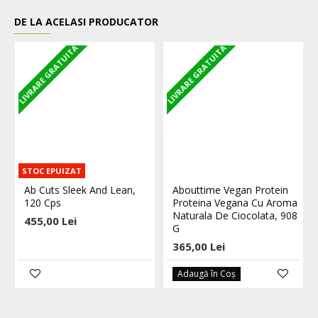
DE LA ACELASI PRODUCATOR
LIVRARE GRATUITA
LIVRARE GRATUITA
L
STOC EPUIZAT
Ab Cuts Sleek And Lean,
Abouttime Vegan Protein
120 Cps
Proteina Vegana Cu Aroma
Naturala De Ciocolata, 908
455,00 Lei
G
365,00 Lei
Adaugă în Coş