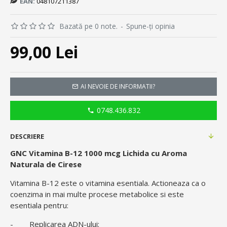
EAN:
048107211387
Bazată pe 0 note.
-
Spune-ţi opinia
99,00 Lei
AI NEVOIE DE INFORMATII?
0748.436.832
DESCRIERE
GNC Vitamina B-12 1000 mcg Lichida cu Aroma
Naturala de Cirese
Vitamina B-12 este o vitamina esentiala. Actioneaza ca o
coenzima in mai multe procese metabolice si este
esentiala pentru:
- Replicarea ADN-ului;