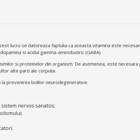
. Acest lucru se datoreaza faptului ca aceasta vitamina este neces
a, dopamina si acidul gamma-aminobutiric (GABA)
asimilor si proteinelor din organism. De asemenea, este necesara 
ltor alte parti ale corpului.
ta la prevenirea bolilor neurodegenerative.
n sistem nervos sanatos;
olismului;
atori.