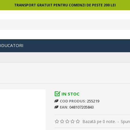
TRANSPORT GRATUIT PENTRU COMENZI DE PESTE 200 LEI
ODUCATORI
IN STOC
COD PRODUS:
255219
EAN:
048107205843
Bazată pe 0 note.
-
Spun