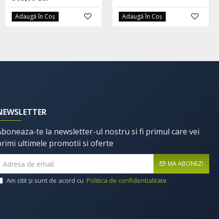
Adaugă în Coş
Adaugă în Coş
NEWSLETTER
Aboneaza-te la newsletter-ul nostru si fi primul care vei
primi ultimele promotii si oferte
MA ABONEZ!
Am citit şi sunt de acord cu
Politica de confidentialitate