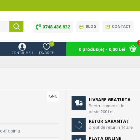
0748.436.832
BLOG
CONTACT
0
0 produs(e) - 0,00 Lei
CONTUL MEU
FAVORITE
GNC
LIVRARE GRATUITA
Pentru comenzi de
peste 200 Lei
RETUR GARANTAT
Drept de retur in 14 zile
e-ţi opinia
PLATA ONLINE