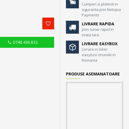
Cumperi si platesti in
siguranta prin Netopia
Payments
LIVRARE RAPIDA
prin curier rapid in
toata tara
0748.436.832
LIVRARE EASYBOX
Livrare in loker
easybox oriunde in
Romania
PRODUSE ASEMANATOARE