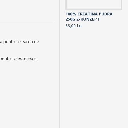
100% CREATINA PUDRA
10
250G Z-KONZEPT
30
83,00 Lei
10
ara pentru crearea de
pentru cresterea si