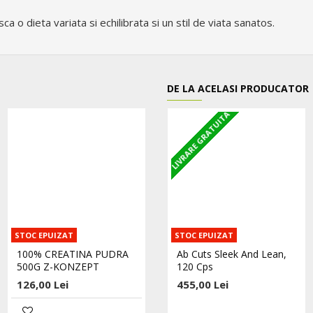
a o dieta variata si echilibrata si un stil de viata sanatos.
DE LA ACELASI PRODUCATOR
LIVRARE GRATUITA
STOC EPUIZAT
STOC EPUIZAT
STOC EPUIZAT
100% CREATINA PUDRA
100% L-GLUTAMINA
Ab Cuts Sleek And Lean,
500G Z-KONZEPT
PUDRA - 400G Z-KONZEPT
120 Cps
126,00 Lei
173,00 Lei
455,00 Lei