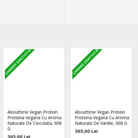
LIVRARE GRATUITA
LIVRARE GRATUITA
LIVRARE GRATUITA
STOC EPUIZAT
100% Proteina Pura Whey -
Abouttime Vegan Protein
Abouttime Vegan Protein
2000g - Banana Mango
Proteina Vegana Cu Aroma
Proteina Vegana Cu Aroma
Naturala De Ciocolata, 908
Naturala De Vanilie, 908 G
646,00 Lei
G
365,00 Lei
365,00 Lei