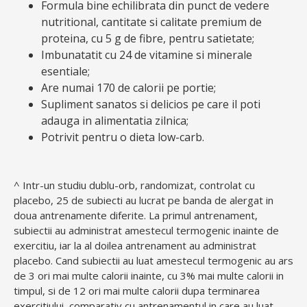
Formula bine echilibrata din punct de vedere
nutritional, cantitate si calitate premium de
proteina, cu 5 g de fibre, pentru satietate;
Imbunatatit cu 24 de vitamine si minerale
esentiale;
Are numai 170 de calorii pe portie;
Supliment sanatos si delicios pe care il poti
adauga in alimentatia zilnica;
Potrivit pentru o dieta low-carb.
^ Intr-un studiu dublu-orb, randomizat, controlat cu
placebo, 25 de subiecti au lucrat pe banda de alergat in
doua antrenamente diferite. La primul antrenament,
subiectii au administrat amestecul termogenic inainte de
exercitiu, iar la al doilea antrenament au administrat
placebo. Cand subiectii au luat amestecul termogenic au ars
de 3 ori mai multe calorii inainte, cu 3% mai multe calorii in
timpul, si de 12 ori mai multe calorii dupa terminarea
exercitiului, comparativ cu antrenamentul in care au luat