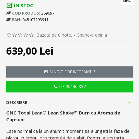
GNC
IN STOC
COD PRODUS:
369697
EAN:
048107193911
Bazată pe 0 note.
-
Spune-ţi opinia
639,00 Lei
AI NEVOIE DE INFORMATII?
0748.436.832
DESCRIERE
GNC Total Lean® Lean Shake™ Burn cu Aroma de
Capsuni
Este normal ca la un anumit moment sa ajungeti la faza de
platou in timpul programului de slabit. Pentru a restarta