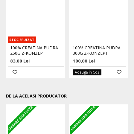
STOC EPUIZAT
100% CREATINA PUDRA
100% CREATINA PUDRA
250G Z-KONZEPT
300G Z-KONZEPT
83,00 Lei
100,00 Lei
Adaugă în Coş
DE LA ACELASI PRODUCATOR
LIVRARE GRATUITA
LIVRARE GRATUITA
L