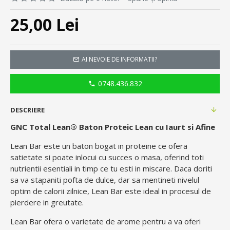
25,00 Lei
AI NEVOIE DE INFORMATII?
0748.436.832
DESCRIERE
GNC Total Lean® Baton Proteic Lean cu Iaurt si Afine
Lean Bar este un baton bogat in proteine ce ofera
satietate si poate inlocui cu succes o masa, oferind toti
nutrientii esentiali in timp ce tu esti in miscare. Daca doriti
sa va stapaniti pofta de dulce, dar sa mentineti nivelul
optim de calorii zilnice, Lean Bar este ideal in procesul de
pierdere in greutate.
Lean Bar ofera o varietate de arome pentru a va oferi