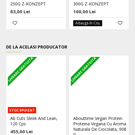
250G Z-KONZEPT
300G Z-KONZEPT
83,00 Lei
100,00 Lei
Adaugă în Coş
DE LA ACELASI PRODUCATOR
LIVRARE GRATUITA
LIVRARE GRATUITA
L
STOC EPUIZAT
Ab Cuts Sleek And Lean,
Abouttime Vegan Protein
120 Cps
Proteina Vegana Cu Aroma
Naturala De Ciocolata, 908
455,00 Lei
G