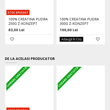
STOC EPUIZAT
100% CREATINA PUDRA
100% CREATINA PUDRA
250G Z-KONZEPT
300G Z-KONZEPT
83,00 Lei
100,00 Lei
Adaugă în Coş
DE LA ACELASI PRODUCATOR
LIVRARE GRATUITA
LIVRARE GRATUITA
L