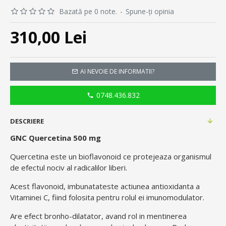
Bazată pe 0 note.
-
Spune-ţi opinia
310,00 Lei
AI NEVOIE DE INFORMATII?
0748.436.832
DESCRIERE
GNC Quercetina 500 mg
Quercetina este un bioflavonoid ce protejeaza organismul
de efectul nociv al radicalilor liberi.
Acest flavonoid, imbunatateste actiunea antioxidanta a
Vitaminei C, fiind folosita pentru rolul ei imunomodulator.
Are efect bronho-dilatator, avand rol in mentinerea