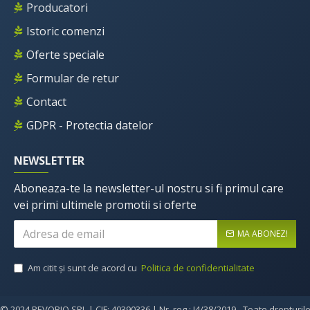
Producatori
Istoric comenzi
Oferte speciale
Formular de retur
Contact
GDPR - Protectia datelor
NEWSLETTER
Aboneaza-te la newsletter-ul nostru si fi primul care
vei primi ultimele promotii si oferte
MA ABONEZ!
Am citit şi sunt de acord cu
Politica de confidentialitate
© 2024 REVOBIO SRL | CIF: 40390336 | Nr. reg.: J4/38/2019 - Toate drepturil