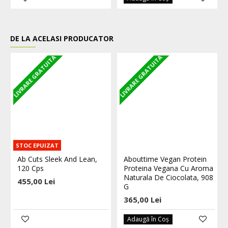
DE LA ACELASI PRODUCATOR
LIVRARE GRATUITA
LIVRARE GRATUITA
L
STOC EPUIZAT
Ab Cuts Sleek And Lean,
Abouttime Vegan Protein
120 Cps
Proteina Vegana Cu Aroma
Naturala De Ciocolata, 908
455,00 Lei
G
365,00 Lei
Adaugă în Coş