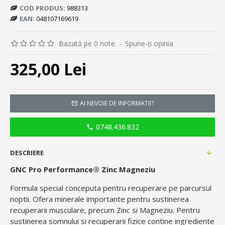
COD PRODUS:
988313
EAN:
048107169619
Bazată pe 0 note.
-
Spune-ţi opinia
325,00 Lei
AI NEVOIE DE INFORMATII?
0748.436.832
DESCRIERE
GNC Pro Performance
®
Zinc Magneziu
Formula special conceputa pentru recuperare pe parcursul
noptii. Ofera minerale importante pentru sustinerea
recuperarii musculare, precum Zinc si Magneziu. Pentru
sustinerea somnului si recuperarii fizice contine ingrediente