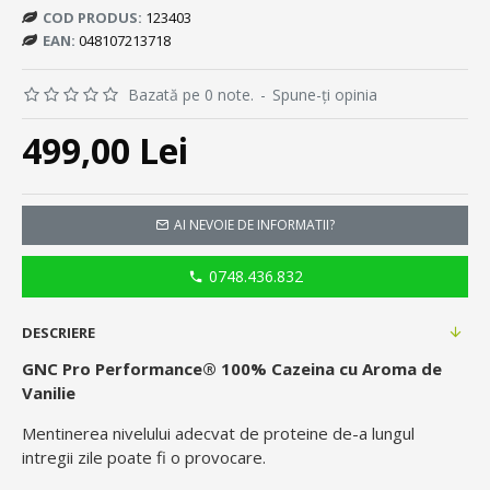
COD PRODUS:
123403
EAN:
048107213718
Bazată pe 0 note.
-
Spune-ţi opinia
499,00 Lei
AI NEVOIE DE INFORMATII?
0748.436.832
DESCRIERE
GNC Pro Performance® 100% Cazeina cu Aroma de
Vanilie
Mentinerea nivelului adecvat de proteine de-a lungul
intregii zile poate fi o provocare.