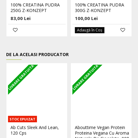
100% CREATINA PUDRA
100% CREATINA PUDRA
250G Z-KONZEPT
300G Z-KONZEPT
83,00 Lei
100,00 Lei
Adaugă în Coş
DE LA ACELASI PRODUCATOR
LIVRARE GRATUITA
LIVRARE GRATUITA
L
STOC EPUIZAT
Ab Cuts Sleek And Lean,
Abouttime Vegan Protein
120 Cps
Proteina Vegana Cu Aroma