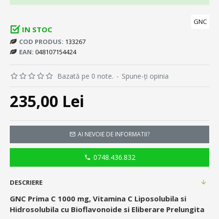
GNC
IN STOC
COD PRODUS:
133267
EAN:
048107154424
Bazată pe 0 note.
-
Spune-ţi opinia
235,00 Lei
AI NEVOIE DE INFORMATII?
0748.436.832
DESCRIERE
GNC Prima C 1000 mg, Vitamina C Liposolubila si
Hidrosolubila cu Bioflavonoide si Eliberare Prelungita