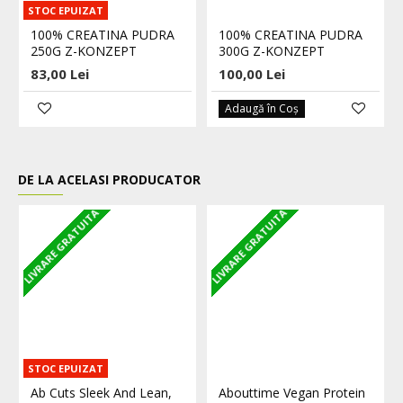
STOC EPUIZAT
100% CREATINA PUDRA
100% CREATINA PUDRA
250G Z-KONZEPT
300G Z-KONZEPT
83,00 Lei
100,00 Lei
Adaugă în Coş
DE LA ACELASI PRODUCATOR
LIVRARE GRATUITA
LIVRARE GRATUITA
L
STOC EPUIZAT
Ab Cuts Sleek And Lean,
Abouttime Vegan Protein