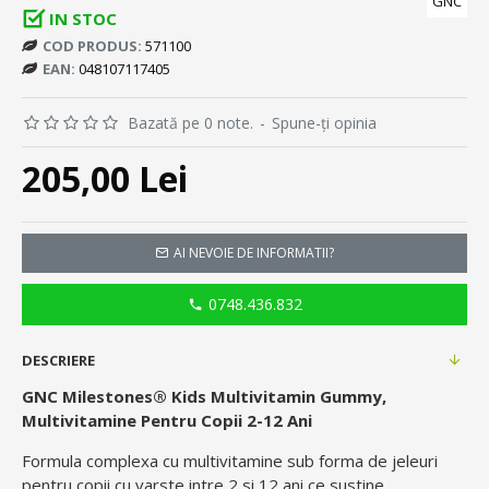
GNC
IN STOC
COD PRODUS:
571100
EAN:
048107117405
Bazată pe 0 note.
-
Spune-ţi opinia
205,00 Lei
AI NEVOIE DE INFORMATII?
0748.436.832
DESCRIERE
GNC Milestones® Kids Multivitamin Gummy,
Multivitamine Pentru Copii 2-12 Ani
Formula complexa cu multivitamine sub forma de jeleuri
pentru copii cu varste intre 2 si 12 ani ce sustine