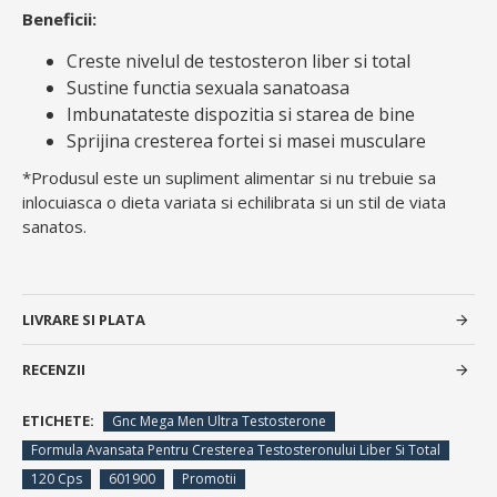
Beneficii:
Creste nivelul de testosteron liber si total
Sustine functia sexuala sanatoasa
Imbunatateste dispozitia si starea de bine
Sprijina cresterea fortei si masei musculare
*Produsul este un supliment alimentar si nu trebuie sa
inlocuiasca o dieta variata si echilibrata si un stil de viata
sanatos.
LIVRARE SI PLATA
RECENZII
ETICHETE:
Gnc Mega Men Ultra Testosterone
Formula Avansata Pentru Cresterea Testosteronului Liber Si Total
120 Cps
601900
Promotii