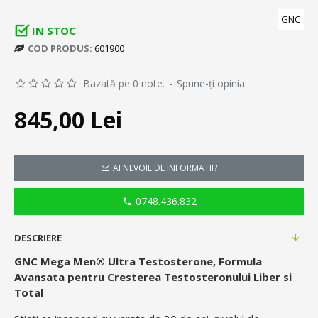
GNC
IN STOC
COD PRODUS:
601900
Bazată pe 0 note.
-
Spune-ţi opinia
845,00 Lei
AI NEVOIE DE INFORMATII?
0748.436.832
DESCRIERE
GNC Mega Men
® Ultra Testosterone, Formula
Avansata pentru Cresterea Testosteronului Liber si
Total