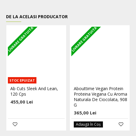
DE LA ACELASI PRODUCATOR
LIVRARE GRATUITA
LIVRARE GRATUITA
L
STOC EPUIZAT
Ab Cuts Sleek And Lean,
Abouttime Vegan Protein
120 Cps
Proteina Vegana Cu Aroma
Naturala De Ciocolata, 908
455,00 Lei
G
365,00 Lei
Adaugă în Coş