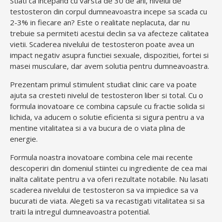
Stiati ca incepand cu varsta de 30 de ani, nivelul de
testosteron din corpul dumneavoastra incepe sa scada cu
2-3% in fiecare an? Este o realitate neplacuta, dar nu
trebuie sa permiteti acestui declin sa va afecteze calitatea
vietii. Scaderea nivelului de testosteron poate avea un
impact negativ asupra functiei sexuale, dispozitiei, fortei si
masei musculare, dar avem solutia pentru dumneavoastra.
Prezentam primul stimulent studiat clinic care va poate
ajuta sa cresteti nivelul de testosteron liber si total. Cu o
formula inovatoare ce combina capsule cu fractie solida si
lichida, va aducem o solutie eficienta si sigura pentru a va
mentine vitalitatea si a va bucura de o viata plina de
energie.
Formula noastra inovatoare combina cele mai recente
descoperiri din domeniul stiintei cu ingrediente de cea mai
inalta calitate pentru a va oferi rezultate notabile. Nu lasati
scaderea nivelului de testosteron sa va impiedice sa va
bucurati de viata. Alegeti sa va recastigati vitalitatea si sa
traiti la intregul dumneavoastra potential.