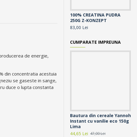
100% CREATINA PUDRA
10
250G Z-KONZEPT
30
83,00 Lei
10
CUMPARATE IMPREUNA
ru producerea de energie,
% din concentratia acestuia
gneziu se gaseste in sange,
stru duce o lupta constanta
Bautura din cereale Yannoh
LV
Instant cu vanilie eco 150g
pl
Lima
Li
44,65 Lei
16
47,00 Lei