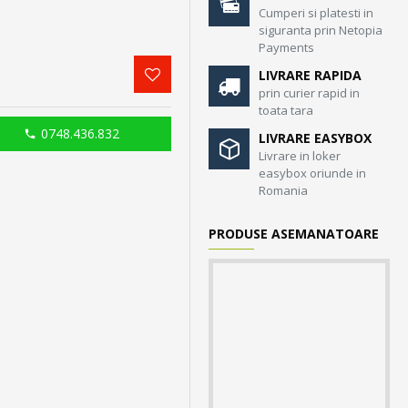
Cumperi si platesti in
siguranta prin Netopia
Payments
LIVRARE RAPIDA
prin curier rapid in
toata tara
0748.436.832
LIVRARE EASYBOX
Livrare in loker
easybox oriunde in
Romania
PRODUSE ASEMANATOARE