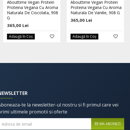
100% Proteina Pura Whey -
Abouttime Vegan Protein
Abouttime Vegan Protein
2000g - Banana Mango
Proteina Vegana Cu Aroma
Proteina Vegana Cu Aroma
Naturala De Ciocolata, 908
Naturala De Vanilie, 908 G
646,00 Lei
G
365,00 Lei
365,00 Lei
Adaugă în Coş
Adaugă în Coş
NEWSLETTER
Aboneaza-te la newsletter-ul nostru si fi primul care vei
primi ultimele promotii si oferte
MA ABONEZ!