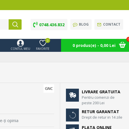
0748.436.832
BLOG
CONTACT
0
0 produs(e) - 0,00 Lei
CONTUL MEU
FAVORITE
GNC
LIVRARE GRATUITA
Pentru comenzi de
peste 200 Lei
RETUR GARANTAT
Drept de retur in 14 zile
e-ţi opinia
PLATA ONLINE