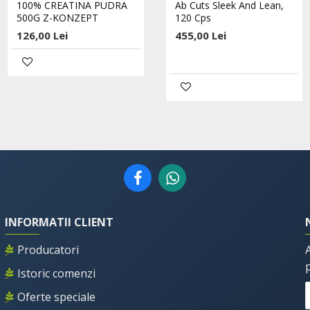
100% CREATINA PUDRA
100% L-GLUTAMINA
Ab Cuts Sleek And Lean,
500G Z-KONZEPT
PUDRA - 400G Z-KONZEPT
120 Cps
126,00 Lei
173,00 Lei
455,00 Lei
INFORMATII CLIENT
Producatori
Istoric comenzi
Oferte speciale