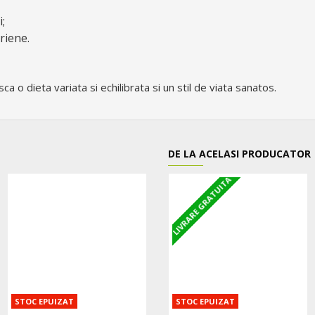
i;
riene.
a o dieta variata si echilibrata si un stil de viata sanatos.
DE LA ACELASI PRODUCATOR
LIVRARE GRATUITA
STOC EPUIZAT
STOC EPUIZAT
STOC EPUIZAT