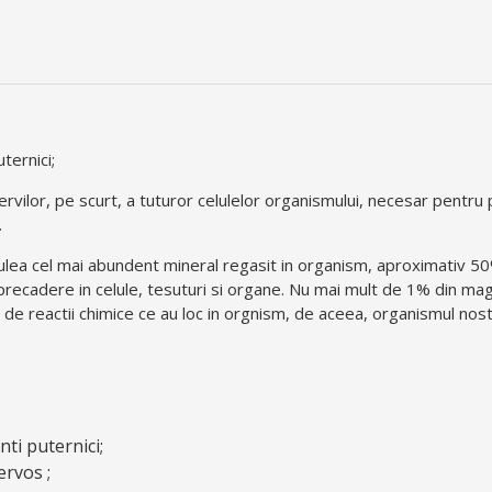
ternici;
a nervilor, pe scurt, a tuturor celulelor organismului, necesar pent
.
lea cel mai abundent mineral regasit in organism, aproximativ 50
precadere in celule, tesuturi si organe. Nu mai mult de 1% din ma
300 de reactii chimice ce au loc in orgnism, de aceea, organismul no
nti puternici;
ervos ;