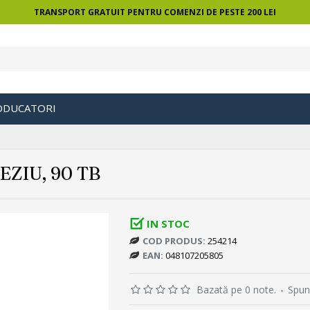
TRANSPORT GRATUIT PENTRU COMENZI DE PESTE 200 LEI
ODUCATORI
ZIU, 90 TB
IN STOC
COD PRODUS:
254214
EAN:
048107205805
Bazată pe 0 note.
-
Spun