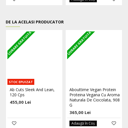
DE LA ACELASI PRODUCATOR
LIVRARE GRATUITA
LIVRARE GRATUITA
L
STOC EPUIZAT
Ab Cuts Sleek And Lean,
Abouttime Vegan Protein
120 Cps
Proteina Vegana Cu Aroma
Naturala De Ciocolata, 908
455,00 Lei
G
365,00 Lei
Adaugă în Coş