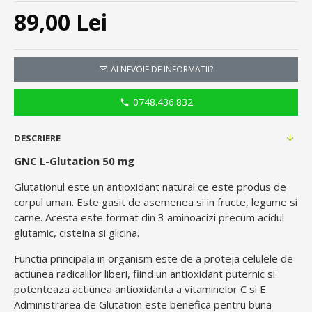
89,00 Lei
AI NEVOIE DE INFORMATII?
0748.436.832
DESCRIERE
GNC L-Glutation 50 mg
Glutationul este un antioxidant natural ce este produs de
corpul uman. Este gasit de asemenea si in fructe, legume si
carne. Acesta este format din 3 aminoacizi precum acidul
glutamic, cisteina si glicina.
Functia principala in organism este de a proteja celulele de
actiunea radicalilor liberi, fiind un antioxidant puternic si
potenteaza actiunea antioxidanta a vitaminelor C si E.
Administrarea de Glutation este benefica pentru buna