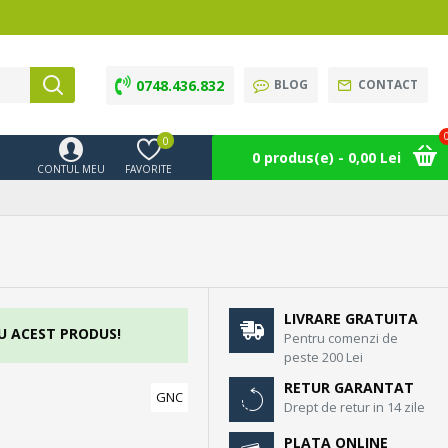
0748.436.832
BLOG
CONTACT
0
0 produs(e) - 0,00 Lei
CONTUL MEU
FAVORITE
LIVRARE GRATUITA
U ACEST PRODUS!
Pentru comenzi de
peste 200 Lei
RETUR GARANTAT
GNC
Drept de retur in 14 zile
PLATA ONLINE