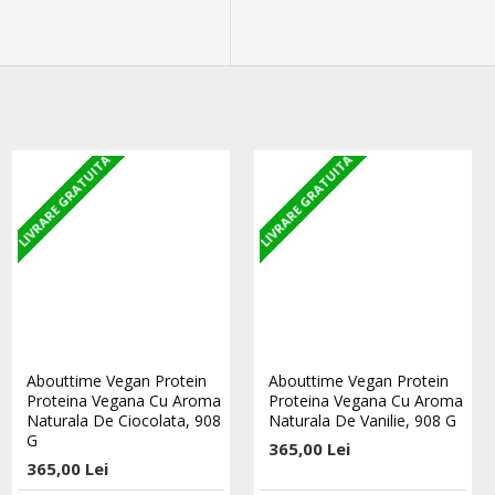
LIVRARE GRATUITA
LIVRARE GRATUITA
LIVRARE GRATUITA
STOC EPUIZAT
100% Proteina Pura Whey -
Abouttime Vegan Protein
Abouttime Vegan Protein
2000g - Banana Mango
Proteina Vegana Cu Aroma
Proteina Vegana Cu Aroma
Naturala De Ciocolata, 908
Naturala De Vanilie, 908 G
646,00 Lei
G
365,00 Lei
365,00 Lei