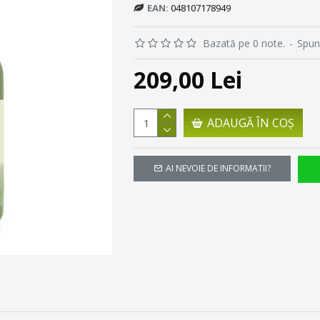
EAN:
048107178949
Bazată pe 0 note.
-
Spun
209,00 Lei
ADAUGĂ ÎN COŞ
AI NEVOIE DE INFORMATII?