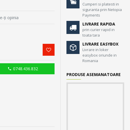
Cumperi si platesti in
siguranta prin Netopia
Payments
e-ţi opinia
LIVRARE RAPIDA
prin curier rapid in
toata tara
LIVRARE EASYBOX
Livrare in loker
easybox oriunde in
Romania
0748.436.832
PRODUSE ASEMANATOARE