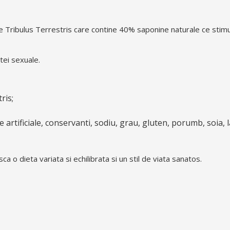
e Tribulus Terrestris care contine 40% saponine naturale ce stim
tei sexuale.
ris;
e artificiale, conservanti, sodiu, grau, gluten, porumb, soia, l
a o dieta variata si echilibrata si un stil de viata sanatos.