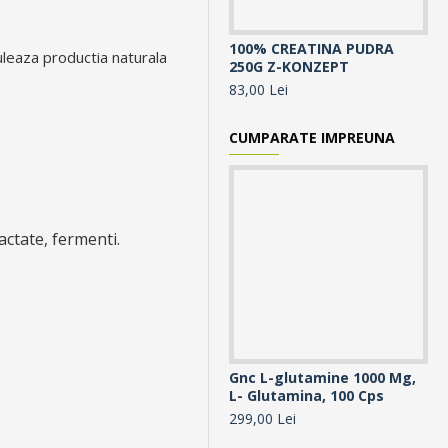
100% CREATINA PUDRA
10
uleaza productia naturala
250G Z-KONZEPT
30
83,00 Lei
10
CUMPARATE IMPREUNA
actate, fermenti.
Gnc L-glutamine 1000 Mg,
Gn
L- Glutamina, 100 Cps
Mi
Ca
299,00 Lei
60