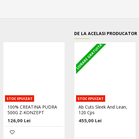
DE LA ACELASI PRODUCATOR
LIVRARE GRATUITA
STOC EPUIZAT
STOC EPUIZAT
STOC EPUIZAT
100% CREATINA PUDRA
100% L-GLUTAMINA
Ab Cuts Sleek And Lean,
500G Z-KONZEPT
PUDRA - 400G Z-KONZEPT
120 Cps
126,00 Lei
173,00 Lei
455,00 Lei