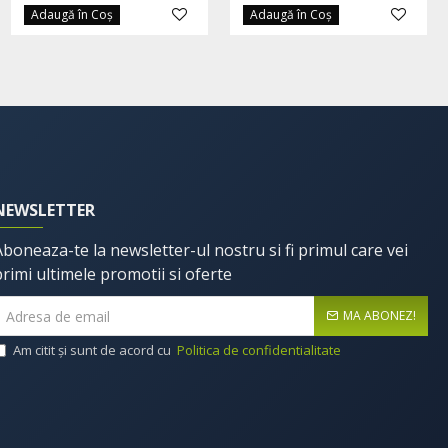
Adaugă în Coş
Adaugă în Coş
NEWSLETTER
Aboneaza-te la newsletter-ul nostru si fi primul care vei
primi ultimele promotii si oferte
MA ABONEZ!
Am citit şi sunt de acord cu
Politica de confidentialitate