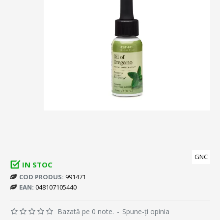
GNC
IN STOC
COD PRODUS:
991471
EAN:
048107105440
Bazată pe 0 note.
-
Spune-ţi opinia