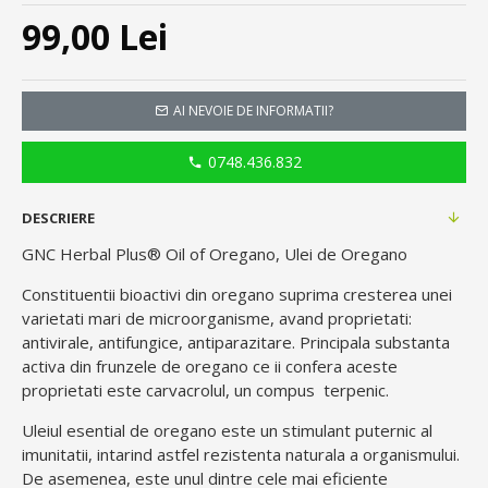
99,00 Lei
AI NEVOIE DE INFORMATII?
0748.436.832
DESCRIERE
GNC Herbal Plus® Oil of Oregano, Ulei de Oregano
Constituentii bioactivi din oregano suprima cresterea unei
varietati mari de microorganisme, avand proprietati:
antivirale, antifungice, antiparazitare. Principala substanta
activa din frunzele de oregano ce ii confera aceste
proprietati este carvacrolul, un compus terpenic.
Uleiul esential de oregano este un stimulant puternic al
imunitatii, intarind astfel rezistenta naturala a organismului.
De asemenea, este unul dintre cele mai eficiente