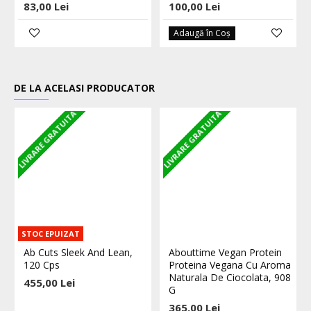
83,00 Lei
100,00 Lei
Adaugă în Coş
DE LA ACELASI PRODUCATOR
LIVRARE GRATUITA
LIVRARE GRATUITA
L
STOC EPUIZAT
Ab Cuts Sleek And Lean,
Abouttime Vegan Protein
120 Cps
Proteina Vegana Cu Aroma
Naturala De Ciocolata, 908
455,00 Lei
G
365,00 Lei