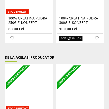
STOC EPUIZAT
100% CREATINA PUDRA
100% CREATINA PUDRA
250G Z-KONZEPT
300G Z-KONZEPT
83,00 Lei
100,00 Lei
Adaugă în Coş
DE LA ACELASI PRODUCATOR
LIVRARE GRATUITA
LIVRARE GRATUITA
L
STOC EPUIZAT