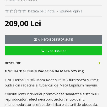
Bazată pe 0 note.
-
Spune-ţi opinia
209,00 Lei
AI NEVOIE DE INFORMATII?
0748.436.832
DESCRIERE
GNC Herbal Plus® Radacina de Maca 525 mg
GNC Herbal Plus® Maca Root 525 MG furnizeaza 525mg
pudra din radacina si tuberculi de Maca Lepidium meyenii.
Constituientii individuali promoveaza sanatatea sistemului
reproducator, efect neuroprotector, antioxidant,
imunomodulator si efect de inhibare a starii de oboseala.