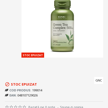
STOC EPUIZAT
GNC
STOC EPUIZAT
COD PRODUS:
199014
EAN:
048107129026
Bazată pe 0 note.
-
Spune-ţi opinia