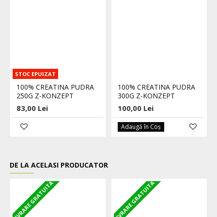
STOC EPUIZAT
100% CREATINA PUDRA
100% CREATINA PUDRA
250G Z-KONZEPT
300G Z-KONZEPT
83,00 Lei
100,00 Lei
Adaugă în Coş
DE LA ACELASI PRODUCATOR
LIVRARE GRATUITA
LIVRARE GRATUITA
L