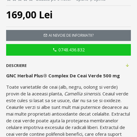
169,00 Lei
AI NEVOIE DE INFORMATII?
0748.436.832
DESCRIERE
GNC Herbal Plus® Complex De Ceai Verde 500 mg
Toate varietatile de ceai (alb, negru, oolong si verde)
provin de la aceeasi planta,
Camellia sinensis
. Ceaiul verde
este cules si lasat sa se usuce, dar nu sa se si oxideze.
Ceaiurile verzi si albe sunt mult mai puternice deoarece au
mai multe proprietati antioxidante decat celalalte. Extractul
de ceai verde poate ajuta la protejarea membranelor
celulare impotriva excesului de radicali liberi. Extractul de
ceai verde contine polifenoli benefici, care ofera suport