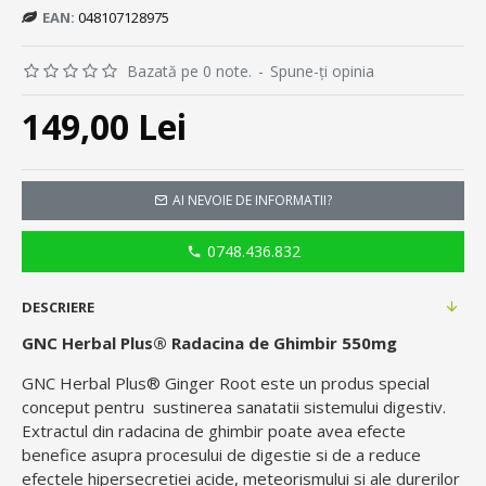
EAN:
048107128975
Bazată pe 0 note.
-
Spune-ţi opinia
149,00 Lei
AI NEVOIE DE INFORMATII?
0748.436.832
DESCRIERE
GNC Herbal Plus
®
Radacina de Ghimbir 550mg
GNC Herbal Plus® Ginger Root este un produs special
conceput pentru sustinerea sanatatii sistemului digestiv.
Extractul din radacina de ghimbir poate avea efecte
benefice asupra procesului de digestie si de a reduce
efectele hipersecretiei acide, meteorismului si ale durerilor