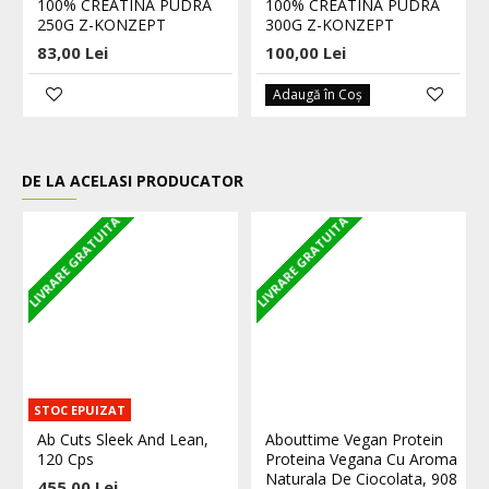
100% CREATINA PUDRA
100% CREATINA PUDRA
250G Z-KONZEPT
300G Z-KONZEPT
83,00 Lei
100,00 Lei
Adaugă în Coş
DE LA ACELASI PRODUCATOR
LIVRARE GRATUITA
LIVRARE GRATUITA
L
STOC EPUIZAT
Ab Cuts Sleek And Lean,
Abouttime Vegan Protein
120 Cps
Proteina Vegana Cu Aroma
Naturala De Ciocolata, 908
455,00 Lei