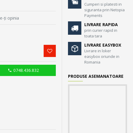
Cumperi si platesti in
siguranta prin Netopia
Payments
e-ţi opinia
LIVRARE RAPIDA
prin curier rapid in
toata tara
LIVRARE EASYBOX
Livrare in loker
easybox oriunde in
Romania
0748.436.832
PRODUSE ASEMANATOARE