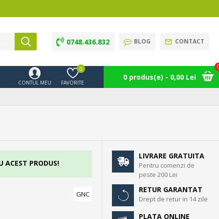
0748.436.832
BLOG
CONTACT
0
0 produs(e) - 0,00 Lei
CONTUL MEU
FAVORITE
LIVRARE GRATUITA
U ACEST PRODUS!
Pentru comenzi de
peste 200 Lei
RETUR GARANTAT
GNC
Drept de retur in 14 zile
PLATA ONLINE