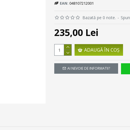
EAN:
048107212001
Bazată pe 0 note.
-
Spun
235,00 Lei
ADAUGĂ ÎN COŞ
AI NEVOIE DE INFORMATII?