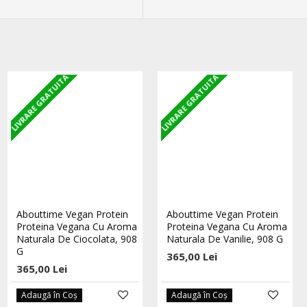
LIVRARE GRATUITA
LIVRARE GRATUITA
LIVRARE GRATUITA
STOC EPUIZAT
100% Proteina Pura Whey -
Abouttime Vegan Protein
Abouttime Vegan Protein
2000g - Banana Mango
Proteina Vegana Cu Aroma
Proteina Vegana Cu Aroma
Naturala De Ciocolata, 908
Naturala De Vanilie, 908 G
646,00 Lei
G
365,00 Lei
365,00 Lei
Adaugă în Coş
Adaugă în Coş