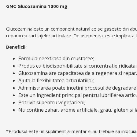
GNC Glucozamina 1000 mg
Glucozamina este un component natural ce se gaseste din abunden
repararea cartilajelor articulare. De asemenea, este implicata in 
Beneficii:
Formula neextrasa din crustacee;
Produs cu biodisponibilitate si concentratie ridicat
Glucozamina are capacitatea de a regenera si repara 
Ajuta la flexibilitatea articulatiilor;
Administrarea poate incetini procesul de degradare al
Este un ingredient principal pentru lubrifierea articul
Potrivit si pentru vegetarieni;
Nu contine zahar, arome artificiale, grau, gluten si l
*Produsul este un supliment alimentar si nu trebuie sa inlocuiasc