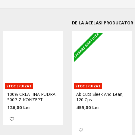
DE LA ACELASI PRODUCATOR
LIVRARE GRATUITA
STOC EPUIZAT
STOC EPUIZAT
STOC EPUIZAT
100% CREATINA PUDRA
100% L-GLUTAMINA
Ab Cuts Sleek And Lean,
500G Z-KONZEPT
PUDRA - 400G Z-KONZEPT
120 Cps
126,00 Lei
173,00 Lei
455,00 Lei