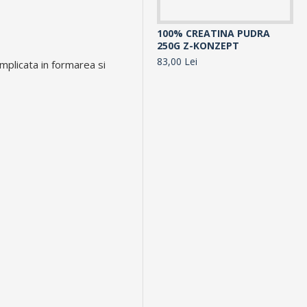
100% CREATINA PUDRA
10
250G Z-KONZEPT
30
83,00 Lei
10
implicata in formarea si