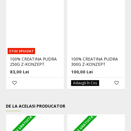
STOC EPUIZAT
100% CREATINA PUDRA
100% CREATINA PUDRA
250G Z-KONZEPT
300G Z-KONZEPT
83,00 Lei
100,00 Lei
Adaugă în Coş
DE LA ACELASI PRODUCATOR
LIVRARE GRATUITA
LIVRARE GRATUITA
L