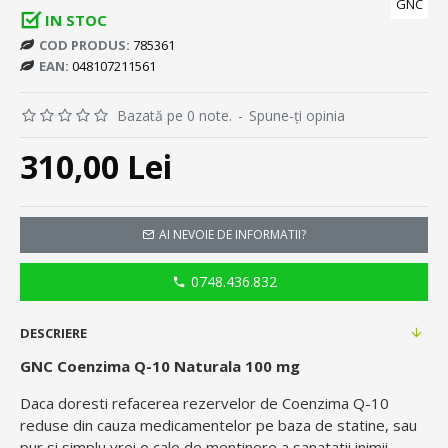
GNC
IN STOC
COD PRODUS:
785361
EAN:
048107211561
Bazată pe 0 note.
-
Spune-ţi opinia
310,00 Lei
AI NEVOIE DE INFORMATII?
0748.436.832
DESCRIERE
GNC Coenzima Q-10 Naturala 100 mg
Daca doresti refacerea rezervelor de Coenzima Q-10
reduse din cauza medicamentelor pe baza de statine, sau
pur si simplu vrei o cale de mentinere a sanatatii inimii,