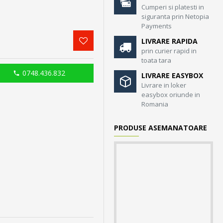
Cumperi si platesti in
siguranta prin Netopia
Payments
LIVRARE RAPIDA
prin curier rapid in
toata tara
0748.436.832
LIVRARE EASYBOX
Livrare in loker
easybox oriunde in
Romania
PRODUSE ASEMANATOARE