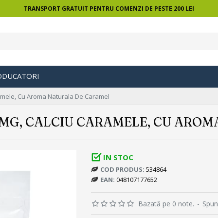
TRANSPORT GRATUIT PENTRU COMENZI DE PESTE 200 LEI
ODUCATORI
amele, Cu Aroma Naturala De Caramel
 MG, CALCIU CARAMELE, CU ARO
IN STOC
COD PRODUS:
534864
EAN:
048107177652
Bazată pe 0 note.
-
Spun