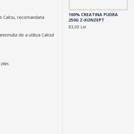
100% CREATINA PUDRA
10
 de Calciu, recomandata
250G Z-KONZEPT
30
83,00 Lei
10
smului de a utiliza Calciul
ilei.