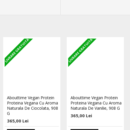
LIVRARE GRATUITA
LIVRARE GRATUITA
LIVRARE GRATUITA
STOC EPUIZAT
100% Proteina Pura Whey -
Abouttime Vegan Protein
Abouttime Vegan Protein
2000g - Banana Mango
Proteina Vegana Cu Aroma
Proteina Vegana Cu Aroma
Naturala De Ciocolata, 908
Naturala De Vanilie, 908 G
646,00 Lei
G
365,00 Lei
365,00 Lei