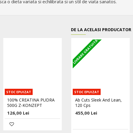
a o dieta variata si echilibrata si un stil de viata sanatos.
DE LA ACELASI PRODUCATOR
LIVRARE GRATUITA
STOC EPUIZAT
STOC EPUIZAT
STOC EPUIZAT
100% CREATINA PUDRA
100% L-GLUTAMINA
Ab Cuts Sleek And Lean,
500G Z-KONZEPT
PUDRA - 400G Z-KONZEPT
120 Cps
126,00 Lei
173,00 Lei
455,00 Lei