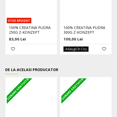
STOC EPUIZAT
100% CREATINA PUDRA
100% CREATINA PUDRA
250G Z-KONZEPT
300G Z-KONZEPT
83,00 Lei
100,00 Lei
Adaugă în Coş
DE LA ACELASI PRODUCATOR
LIVRARE GRATUITA
LIVRARE GRATUITA
L