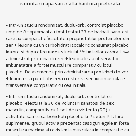
usurinta cu apa sau o alta bautura preferata.
▪ Intr-un studiu randomizat, dublu-orb, controlat placebo,
timp de 8 saptamani au fost testati 33 de barbati sanatosi
care au comparat eficacitatea proprietatilor proteinelor din
zer + leucina cu un carbohidrat izocaloric consumat placebo
inainte si dupa efectuarea studiului. Voluntarilor carora li s-a
administrat proteina din zer + leucina li s-a observat o
imbunatatire a fortei musculare comparativ cu lotul
placebo. De asemenea prin administrarea proteinei din zer
+ leucina s-a putut observa cresterea sectiunii musculare
transversale comparativ cu cea initiala.
▪ Intr-un studiu randomizat, dublu-orb, controlat cu
placebo, efectuat la 30 de voluntari sanatosi de sex
masculin, comparativ cu 1 set de rezistenta (RT) +
activitate sau cu carbohidrati placebo la 2 seturi RT, fara
suplimente, grupul activ a prezentat castiguri egale in forta
musculara maxima si rezistenta musculara in comparatie cu