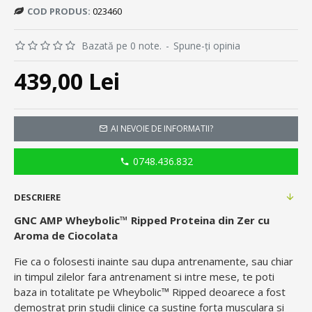
COD PRODUS:
023460
Bazată pe 0 note.
-
Spune-ţi opinia
439,00 Lei
AI NEVOIE DE INFORMATII?
0748.436.832
DESCRIERE
GNC AMP Wheybolic
™
Ripped Proteina din Zer cu
Aroma de Ciocolata
Fie ca o folosesti inainte sau dupa antrenamente, sau chiar
in timpul zilelor fara antrenament si intre mese, te poti
baza in totalitate pe Wheybolic™ Ripped deoarece a fost
demostrat prin studii clinice ca sustine forta musculara si