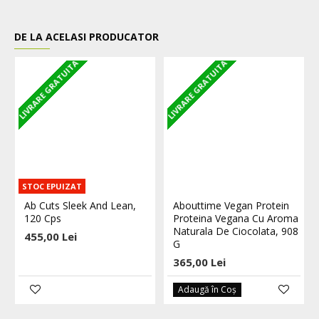
DE LA ACELASI PRODUCATOR
LIVRARE GRATUITA
LIVRARE GRATUITA
L
STOC EPUIZAT
Ab Cuts Sleek And Lean,
Abouttime Vegan Protein
120 Cps
Proteina Vegana Cu Aroma
Naturala De Ciocolata, 908
455,00 Lei
G
365,00 Lei
Adaugă în Coş