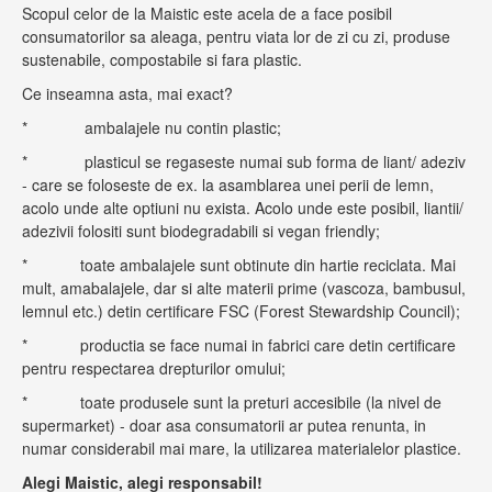
Scopul celor de la Maistic este acela de a face posibil
consumatorilor sa aleaga, pentru viata lor de zi cu zi, produse
sustenabile, compostabile si fara plastic.
Ce inseamna asta, mai exact?
* ambalajele nu contin plastic;
* plasticul se regaseste numai sub forma de liant/ adeziv
- care se foloseste de ex. la asamblarea unei perii de lemn,
acolo unde alte optiuni nu exista. Acolo unde este posibil, liantii/
adezivii folositi sunt biodegradabili si vegan friendly;
* toate ambalajele sunt obtinute din hartie reciclata. Mai
mult, amabalajele, dar si alte materii prime (vascoza, bambusul,
lemnul etc.) detin certificare FSC (Forest Stewardship Council);
* productia se face numai in fabrici care detin certificare
pentru respectarea drepturilor omului;
* toate produsele sunt la preturi accesibile (la nivel de
supermarket) - doar asa consumatorii ar putea renunta, in
numar considerabil mai mare, la utilizarea materialelor plastice.
Alegi Maistic, alegi responsabil!