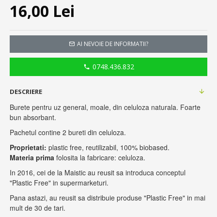
16,00 Lei
AI NEVOIE DE INFORMATII?
0748.436.832
DESCRIERE
Burete pentru uz general, moale, din celuloza naturala. Foarte
bun absorbant.
Pachetul contine 2 bureti din celuloza.
Proprietati:
plastic free, reutilizabil, 100% biobased.
Materia prima
folosita la fabricare: celuloza.
In 2016, cei de la Maistic au reusit sa introduca conceptul
"Plastic Free" in supermarketuri.
Pana astazi, au reusit sa distribuie produse "Plastic Free" in mai
mult de 30 de tari.