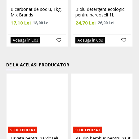
Bicarbonat de sodiu, 1kg,
Biolu detergent ecologic
Mix Brands
pentru pardoseli 1L
17,10 Lei
24,70 Lei
18,00 Lei
26,00 Lei
Adaugă în Coş
Adaugă în Coş
DE LA ACELASI PRODUCATOR
STOC EPUIZAT
STOC EPUIZAT
Laveta pentru pardoseli,
Pai din bambus pentru baut