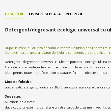
DESCRIERE
LIVRARE SI PLATA
RECENZII
Detergent/degresant ecologic universal cu ul
Dupa utilizare, nu arunca flaconul, cumpara un bidon de 5l pentru reumpl
Multumim ca pui umarul alaturi de Biolu la constientizarea re-utilizarii 
Detergent - degresant universal, cu ulei de portocale din agricultura e
Gata de utilizat, indeparteaza orice tip de murdarie, si actioneaza imed
Ideal pentru toate suprafetele din bucatarie, faianta, obiecte sanitare, 
Mod de folosire:
pulverizati detergentul universal Biolù pe suprafetele care trebuie cur
Sugestie:
Murdarie pe cuptor:
daca cuptorul este murdar si are un strat gros de grasime invechita, apl