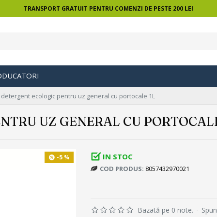
TRANSPORT GRATUIT PENTRU COMENZI DE PESTE 200 LEI
ODUCATORI
 detergent ecologic pentru uz general cu portocale 1L
ENTRU UZ GENERAL CU PORTOCALE
IN STOC
-5 %
COD PRODUS:
8057432970021
Bazată pe 0 note.
-
Spun