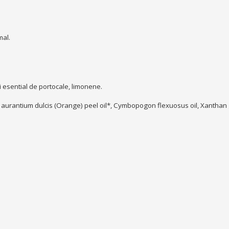
mal.
ei esential de portocale, limonene.
us aurantium dulcis (Orange) peel oil*, Cymbopogon flexuosus oil, Xanthan