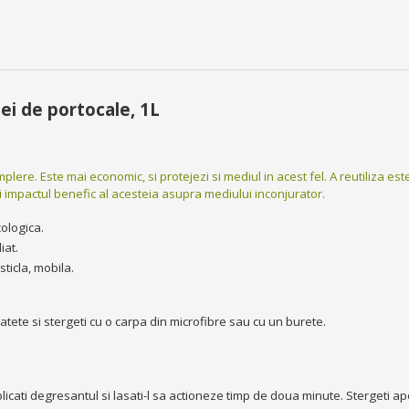
ei de portocale, 1L
ere. Este mai economic, si protejezi si mediul in acest fel. A reutiliza este
si impactul benefic al acesteia asupra mediului inconjurator.
cologica.
iat.
sticla, mobila.
atete si stergeti cu o carpa din microfibre sau cu un burete.
icati degresantul si lasati-l sa actioneze timp de doua minute. Stergeti ap