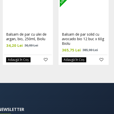
Biolu detergent ecologic
Balsam de par cu ulei de
Balsam de par solid cu
universal cu ulei de
argan, bio, 250ml, Biolu
avocado bio 12 buc x 60g
portocale 5L
Biolu
34,20 Lei
36,00 Lei
108,30 Lei
365,75 Lei
114,00 Lei
385,00 Lei
Adaugă în Coş
Adaugă în Coş
Adaugă în Coş
NEWSLETTER