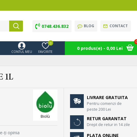
0748.436.832
BLOG
CONTACT
0
0 produs(e) - 0,00 Lei
CONTUL MEU
FAVORITE
 1L
LIVRARE GRATUITA
Pentru comenzi de
peste 200 Lei
Biolù
RETUR GARANTAT
Drept de retur in 14 zile
e-ţi opinia
PLATA ONLINE