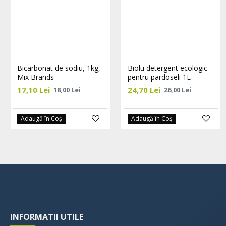
Bicarbonat de sodiu, 1kg,
Biolu detergent ecologic
Mix Brands
pentru pardoseli 1L
17,10 Lei
24,70 Lei
18,00 Lei
26,00 Lei
Adaugă în Coş
Adaugă în Coş
INFORMATII UTILE