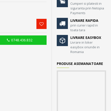
Cumperi si platesti in
siguranta prin Netopia
Payments
LIVRARE RAPIDA
prin curier rapid in
toata tara
LIVRARE EASYBOX
0748.436.832
Livrare in loker
easybox oriunde in
Romania
PRODUSE ASEMANATOARE