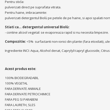
Pentru sticla:
pulverizati direct pe suprafata vitrata.
Pentru haine, imbracaminte:
pulverizati detergentul Biolù pe petele de pe haine, si apoi spalati nor
Stiati ca... detergentul universal Biolù:
- contine alcool vegetal: se evaporeaza rapid si nu necesita limpezire.
Compozitie:
<5% surfactanti non-ionici din plante (fara etoxilati), ul
Ingrediente INCI: Aqua, Alcohol denat, Caprylyl/capryl glucoside, Citr
Acest produs este:
100% BIODEGRADABIL
100% VEGETAL
FARA DERIVATE ANIMALE
FARA DERIVATE PETROCHIMICE
FARA PEG SI PARABENI
FARA LAURETH, SLES