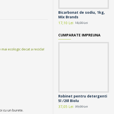
Bicarbonat de sodiu, 1kg,
Bi
Mix Brands
pe
17,10 Lei
24,
18,00 Lei
CUMPARATE IMPREUNA
 mai ecologic decat a recicla!
Robinet pentru detergenti
Bi
5l /20l Biolu
li
co
37,05 Lei
39,00 Lei
oi cu un burete.
12