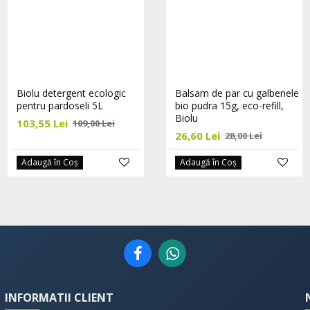
Biolu detergent ecologic
Biolu detergent ecologic
Balsam de par cu galbenele
pentru pardoseli 5L
universal cu ulei de
bio pudra 15g, eco-refill,
portocale 20L
Biolu
103,55 Lei
109,00 Lei
421,80 Lei
26,60 Lei
444,00 Lei
28,00 Lei
Adaugă în Coş
Adaugă în Coş
Adaugă în Coş
INFORMATII CLIENT