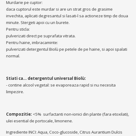
Murdarie pe cuptor:
daca cuptorul este murdar si are un strat gros de grasime
invechita, aplicati degresantul si lasati-l sa actioneze timp de doua
minute. Stergeti apoi cu un burete.
Pentru sticla:
pulverizati direct pe suprafata vitrata.
Pentru haine, imbracaminte:
pulverizati detergentul Biolù pe petele de pe haine, si apoi spalati
normal.
Stiati ca... detergentul universal Biolù:
- contine alcool vegetal: se evaporeaza rapid si nu necesita
limpezire.
Compozitie:
<5% surfactanti non-ionici din plante (fara etoxilati),
ulei esential de portocale, limonene.
Ingrediente INCI: Aqua, Coco-glucoside, Citrus Aurantium Dulcis