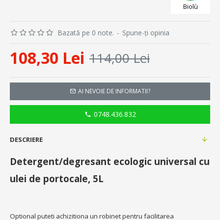
Biolù
Bazată pe 0 note.
-
Spune-ţi opinia
108,30 Lei
114,00 Lei
AI NEVOIE DE INFORMATII?
0748.436.832
DESCRIERE
Detergent/degresant ecologic universal cu
ulei de portocale, 5L
Optional puteti achizitiona un robinet pentru facilitarea