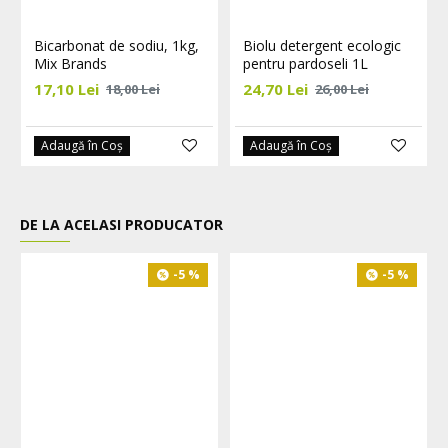
Bicarbonat de sodiu, 1kg,
Biolu detergent ecologic
Mix Brands
pentru pardoseli 1L
17,10 Lei
24,70 Lei
18,00 Lei
26,00 Lei
Adaugă în Coş
Adaugă în Coş
DE LA ACELASI PRODUCATOR
L
-5 %
-5 %