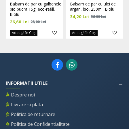
Balsam de par cu galbenele
Balsam de par cu ulei de
bio pudra 15g, eco-refill,
argan, bio, 250ml, Biolu
Biolu
34,20 Lei
36,00 Lei
26,60 Lei
28,00 Lei
Adaugă în Coş
Adaugă în Coş
INFORMATII UTILE
Despre noi
Livrare si plata
Politica de returnare
Politica de Confidentialitate