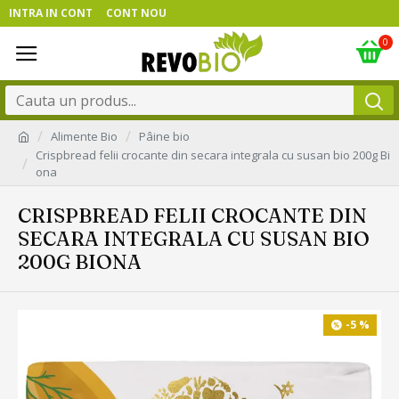
INTRA IN CONT
CONT NOU
0
Alimente Bio
Pâine bio
Crispbread felii crocante din secara integrala cu susan bio 200g Bi
ona
CRISPBREAD FELII CROCANTE DIN
SECARA INTEGRALA CU SUSAN BIO
200G BIONA
-5 %