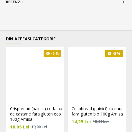
RECENZII
DIN ACEEASI CATEGORIE
-5 %
-5 %
Crispbread (painici) cu faina
Crispbread (painici) cu naut
de castane fara gluten eco
fara gluten bio 100g Amisa
100g Amisa
14,25 Lei
15,00 Lei
18,05 Lei
19,00 Lei