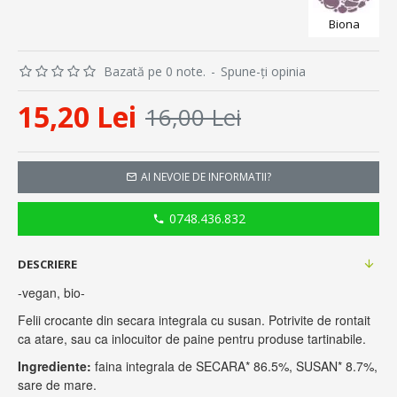
Biona
Bazată pe 0 note.
-
Spune-ţi opinia
15,20 Lei
16,00 Lei
AI NEVOIE DE INFORMATII?
0748.436.832
DESCRIERE
-vegan, bio-
Felii crocante din secara integrala cu susan. Potrivite de rontait
ca atare, sau ca inlocuitor de paine pentru produse tartinabile.
Ingrediente:
faina integrala de SECARA* 86.5%, SUSAN* 8.7%,
sare de mare.