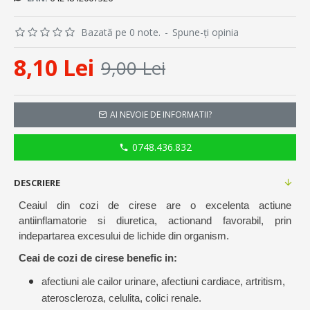
Bazată pe 0 note.
-
Spune-ţi opinia
8,10 Lei
9,00 Lei
AI NEVOIE DE INFORMATII?
0748.436.832
DESCRIERE
Ceaiul din cozi de cirese are o excelenta actiune
antiinflamatorie si diuretica, actionand favorabil, prin
indepartarea excesului de lichide din organism.
Ceai de cozi de cirese benefic in:
afectiuni ale cailor urinare, afectiuni cardiace, artritism,
ateroscleroza, celulita, colici renale.