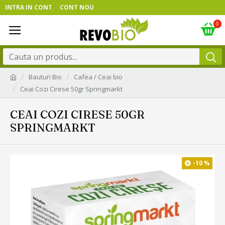
INTRA IN CONT
CONT NOU
0
Bauturi Bio
Cafea / Ceai bio
Ceai Cozi Cirese 50gr Springmarkt
CEAI COZI CIRESE 50GR
SPRINGMARKT
-10 %