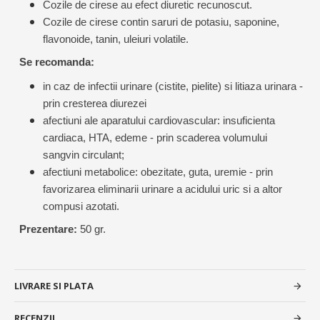
Cozile de cirese au efect diuretic recunoscut.
Cozile de cirese contin saruri de potasiu, saponine,
flavonoide, tanin, uleiuri volatile.
Se recomanda:
in caz de infectii urinare (cistite, pielite) si litiaza urinara -
prin cresterea diurezei
afectiuni ale aparatului cardiovascular: insuficienta
cardiaca, HTA, edeme - prin scaderea volumului
sangvin circulant;
afectiuni metabolice: obezitate, guta, uremie - prin
favorizarea eliminarii urinare a acidului uric si a altor
compusi azotati.
Prezentare:
50 gr.
LIVRARE SI PLATA
RECENZII