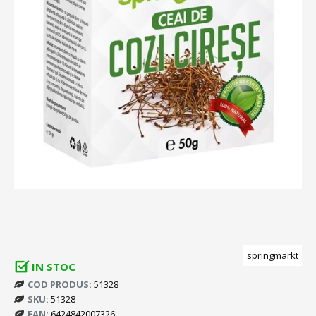
springmarkt
IN STOC
COD PRODUS:
51328
SKU:
51328
EAN:
6424842007326