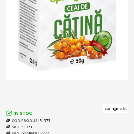
springmarkt
IN STOC
COD PRODUS:
51373
SKU:
51373
EAN:
6424842007777