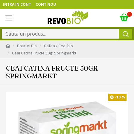
INTRA IN CONT
CONT NOU
0
Bauturi Bio
Cafea / Ceai bio
Ceai Catina Fructe 50gr Springmarkt
CEAI CATINA FRUCTE 50GR
SPRINGMARKT
-10 %