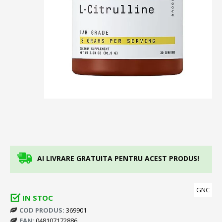
AI LIVRARE GRATUITA PENTRU ACEST PRODUS!
GNC
IN STOC
COD PRODUS:
369901
EAN:
048107172886