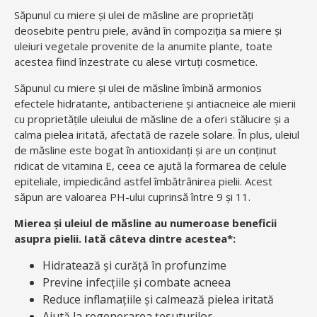
Săpunul cu miere și ulei de măsline are proprietăți
deosebite pentru piele, având în compoziția sa miere și
uleiuri vegetale provenite de la anumite plante, toate
acestea fiind înzestrate cu alese virtuți cosmetice.
Săpunul cu miere și ulei de măsline îmbină armonios
efectele hidratante, antibacteriene și antiacneice ale mierii
cu proprietățile uleiului de măsline de a oferi stălucire și a
calma pielea iritată, afectată de razele solare. În plus, uleiul
de măsline este bogat în antioxidanți și are un conținut
ridicat de vitamina E, ceea ce ajută la formarea de celule
epiteliale, impiedicând astfel îmbătrânirea pielii. Acest
săpun are valoarea PH-ului cuprinsă între 9 şi 11.
Mierea și uleiul de măsline au numeroase beneficii
asupra pielii. Iată câteva dintre acestea*:
Hidratează și curăță în profunzime
Previne infecțiile și combate acneea
Reduce inflamațiile și calmează pielea iritată
Ajută la regenerarea țesuturilor