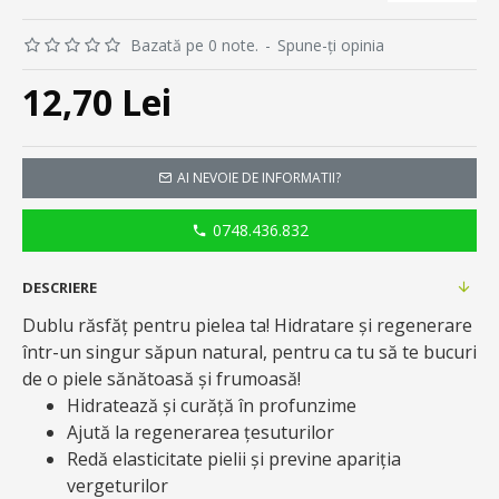
Bazată pe 0 note.
-
Spune-ţi opinia
12,70 Lei
AI NEVOIE DE INFORMATII?
0748.436.832
DESCRIERE
Dublu răsfăț pentru pielea ta! Hidratare și regenerare
într-un singur săpun natural, pentru ca tu să te bucuri
de o piele sănătoasă și frumoasă!
Hidratează și curăță în profunzime
Ajută la regenerarea țesuturilor
Redă elasticitate pielii și previne apariția
vergeturilor