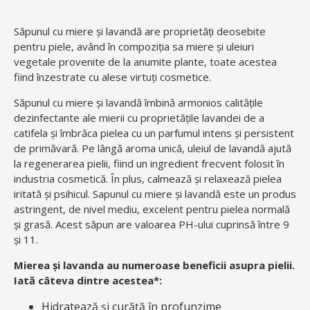
Săpunul cu miere și lavandă are proprietăți deosebite
pentru piele, având în compoziția sa miere și uleiuri
vegetale provenite de la anumite plante, toate acestea
fiind înzestrate cu alese virtuți cosmetice.
Săpunul cu miere și lavandă îmbină armonios calitățile
dezinfectante ale mierii cu proprietățile lavandei de a
catifela și îmbrăca pielea cu un parfumul intens și persistent
de primăvară. Pe lângă aroma unică, uleiul de lavandă ajută
la regenerarea pielii, fiind un ingredient frecvent folosit în
industria cosmetică. În plus, calmează și relaxează pielea
iritată și psihicul. Sapunul cu miere și lavandă este un produs
astringent, de nivel mediu, excelent pentru pielea normală
și grasă. Acest săpun are valoarea PH-ului cuprinsă între 9
şi 11.
Mierea și lavanda au numeroase beneficii asupra pielii.
Iată câteva dintre acestea*:
Hidratează și curăță în profunzime