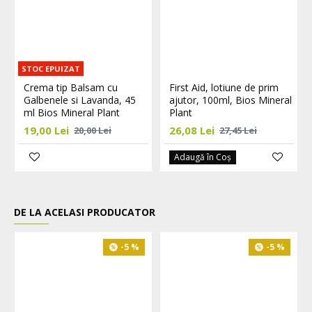
STOC EPUIZAT
Crema tip Balsam cu
First Aid, lotiune de prim
Galbenele si Lavanda, 45
ajutor, 100ml, Bios Mineral
ml Bios Mineral Plant
Plant
19,00 Lei
26,08 Lei
20,00 Lei
27,45 Lei
Adaugă în Coş
DE LA ACELASI PRODUCATOR
L
-5 %
-5 %