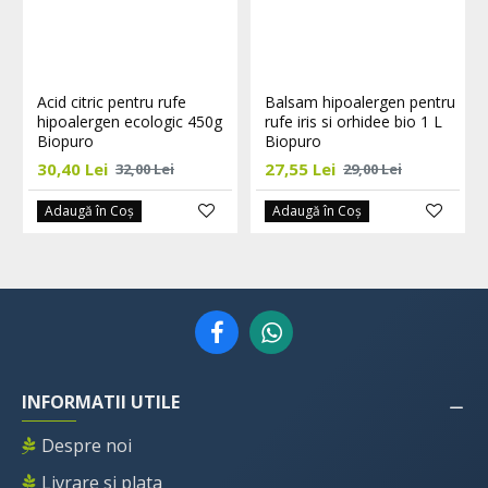
Acid citric pentru rufe
Balsam hipoalergen pentru
hipoalergen ecologic 450g
rufe iris si orhidee bio 1 L
Biopuro
Biopuro
30,40 Lei
27,55 Lei
32,00 Lei
29,00 Lei
Adaugă în Coş
Adaugă în Coş
INFORMATII UTILE
Despre noi
Livrare si plata