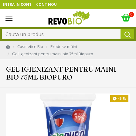
INTRA IN CONT
CONT NOU
0
Cosmetice Bio
Produse mâini
Gel igienizant pentru maini bio 75ml Biopuro
GEL IGIENIZANT PENTRU MAINI
BIO 75ML BIOPURO
-5 %