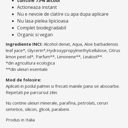
contine 75% alcool
Actioneaza instant
Nu e nevoie de clatire cu apa dupa aplicare
Nu lasa pielea lipicioasa
Complet biodegradabil
Organic si vegan
Ingrediente INCI:
Alcohol denat, Aqua, Aloe barbadensis
leaf juice*, Glycerin*,Hydroxypropylmethylcellulose, Citrus
limon peel oil*, Parfum**, Limonene**, Linalool**.
*din agricultura ecologica
**din uleiuri esentiale
Mod de folosire:
Aplicati in podul palmei si frecati mainile pana se absoarbe.
Repetati pe parcursul zilei.
Nu contine uleiuri minerale, parafina, petrolati, ceruri
sintetice, silicon, glicoli, parabeni.
Produs in Italia