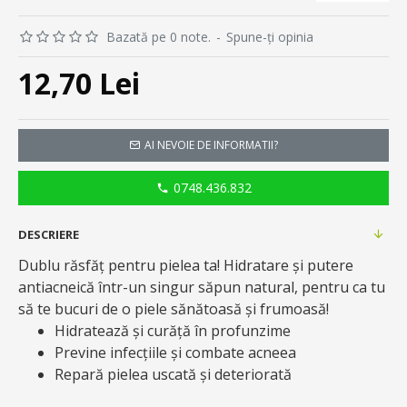
Bazată pe 0 note.
-
Spune-ţi opinia
12,70 Lei
AI NEVOIE DE INFORMATII?
0748.436.832
DESCRIERE
Dublu răsfăț pentru pielea ta! Hidratare și putere
antiacneică într-un singur săpun natural, pentru ca tu
să te bucuri de o piele sănătoasă și frumoasă!
Hidratează și curăță în profunzime
Previne infecțiile și combate acneea
Repară pielea uscată și deteriorată