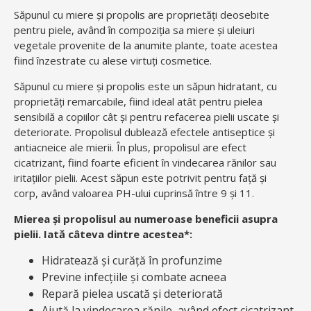
Săpunul cu miere și propolis are proprietăți deosebite
pentru piele, având în compoziția sa miere și uleiuri
vegetale provenite de la anumite plante, toate acestea
fiind înzestrate cu alese virtuți cosmetice.
Săpunul cu miere și propolis este un săpun hidratant, cu
proprietăți remarcabile, fiind ideal atât pentru pielea
sensibilă a copiilor cât și pentru refacerea pielii uscate și
deteriorate. Propolisul dublează efectele antiseptice și
antiacneice ale mierii. În plus, propolisul are efect
cicatrizant, fiind foarte eficient în vindecarea rănilor sau
iritațiilor pielii. Acest săpun este potrivit pentru față și
corp, având valoarea PH-ului cuprinsă între 9 şi 11.
Mierea și propolisul au numeroase beneficii asupra
pielii. Iată câteva dintre acestea*:
Hidratează și curăță în profunzime
Previne infecțiile și combate acneea
Repară pielea uscată și deteriorată
Ajută la vindecarea rănile, având efect cicatrizant