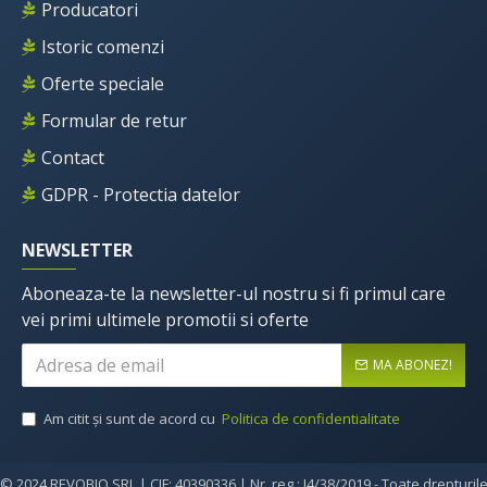
Producatori
Istoric comenzi
Oferte speciale
Formular de retur
Contact
GDPR - Protectia datelor
NEWSLETTER
Aboneaza-te la newsletter-ul nostru si fi primul care
vei primi ultimele promotii si oferte
MA ABONEZ!
Am citit şi sunt de acord cu
Politica de confidentialitate
© 2024 REVOBIO SRL | CIF: 40390336 | Nr. reg.: J4/38/2019 - Toate drepturil