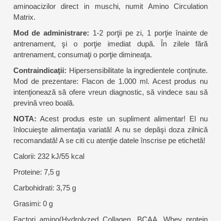
aminoacizilor direct in muschi, numit Amino Circulation
Matrix.
Mod de administrare:
1-2 porţii pe zi, 1 porţie înainte de
antrenament, şi o porţie imediat după. În zilele fără
antrenament, consumaţi o porţie dimineaţa.
Contraindicaţii:
Hipersensibilitate la ingredientele conţinute.
Mod de prezentare: Flacon de 1.000 ml. Acest produs nu
intenţionează să ofere vreun diagnostic, să vindece sau să
prevină vreo boală.
NOTA:
Acest produs este un supliment alimentar! El nu
înlocuieşte alimentaţia variată! A nu se depăşi doza zilnică
recomandată! A se citi cu atenţie datele înscrise pe etichetă!
Calorii: 232 kJ/55 kcal
Proteine: 7,5 g
Carbohidrati: 3,75 g
Grasimi: 0 g
Factori amino(Hydrolyzed Collagen, BCAA, Whey protein