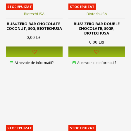
STOC EPUIZAT
STOC EPUIZAT
BiotechUSA
BiotechUSA
BU84 ZERO BAR CHOCOLATE-
BU83 ZERO BAR DOUBLE
COCONUT, 50G, BIOTECHUSA
CHOCOLATE, 50GR,
BIOTECHUSA
0,00 Lei
0,00 Lei
Ai nevoie de informatii?
Ai nevoie de informatii?
STOC EPUIZAT
STOC EPUIZAT