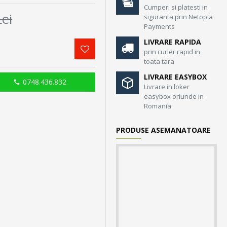
Cumperi si platesti in
ei
siguranta prin Netopia
Payments
LIVRARE RAPIDA
prin curier rapid in
toata tara
LIVRARE EASYBOX
0748.436.832
Livrare in loker
easybox oriunde in
Romania
PRODUSE ASEMANATOARE