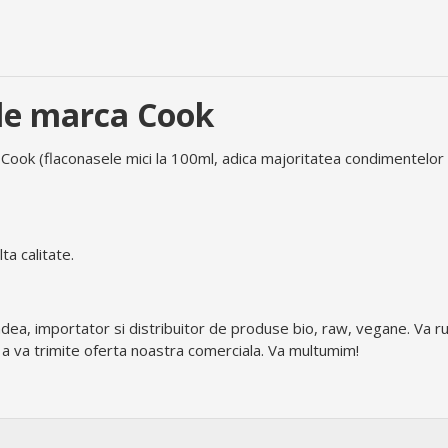
le marca Cook
ook (flaconasele mici la 100ml, adica majoritatea condimentelor 
ta calitate.
adea, importator si distribuitor de produse bio, raw, vegane. Va r
 a va trimite oferta noastra comerciala. Va multumim!