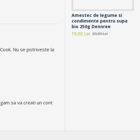
Amestec de legume si
An
condimente pentru supa
Co
bio 250g Dennree
19,
19,00 Lei
20,00 Lei
Cook. Nu se potriveste la
ugam sa va creati un cont