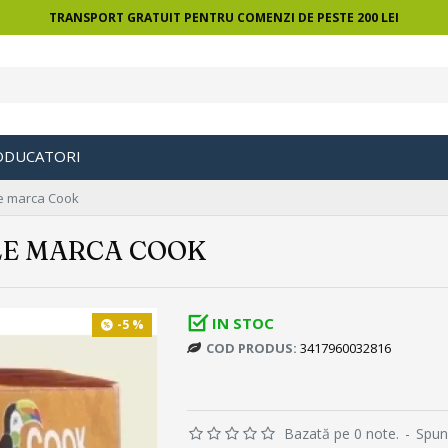
TRANSPORT GRATUIT PENTRU COMENZI DE PESTE 200 LEI
ODUCATORI
e marca Cook
LE MARCA COOK
IN STOC
-5 %
COD PRODUS:
3417960032816
Bazată pe 0 note.
-
Spun