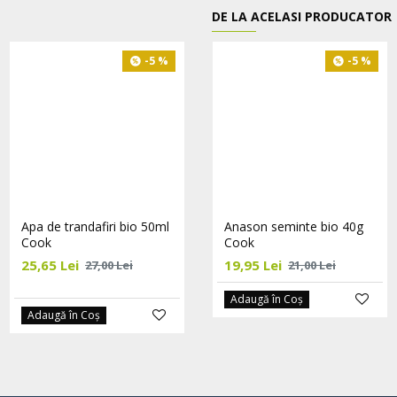
DE LA ACELASI PRODUCATOR
-5 %
-5 %
-5 %
Apa de trandafiri bio 50ml
Ardei iute Birdeye bio 20g
Anason seminte bio 40g
Cook
Cook
Cook
25,65 Lei
19,95 Lei
19,95 Lei
27,00 Lei
21,00 Lei
21,00 Lei
Adaugă în Coş
Adaugă în Coş
Adaugă în Coş