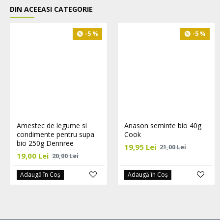
DIN ACEEASI CATEGORIE
-5 %
-5 %
Amestec de legume si
Anason seminte bio 40g
condimente pentru supa
Cook
bio 250g Dennree
19,95 Lei
21,00 Lei
19,00 Lei
20,00 Lei
Adaugă în Coş
Adaugă în Coş