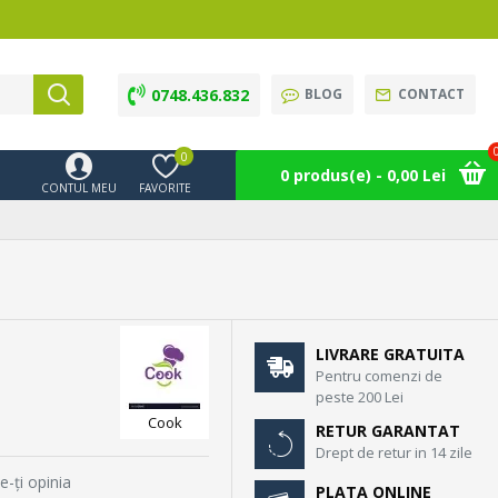
0748.436.832
BLOG
CONTACT
0
0 produs(e) - 0,00 Lei
CONTUL MEU
FAVORITE
LIVRARE GRATUITA
Pentru comenzi de
peste 200 Lei
Cook
RETUR GARANTAT
Drept de retur in 14 zile
e-ţi opinia
PLATA ONLINE