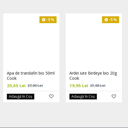
-5 %
-5 %
-5 %
Busuioc frunze bio 15g
Apa de trandafiri bio 50ml
Ardei iute Birdeye bio 20g
Cook
Cook
Cook
15,20 Lei
25,65 Lei
19,95 Lei
16,00 Lei
27,00 Lei
21,00 Lei
Adaugă în Coş
Adaugă în Coş
Adaugă în Coş