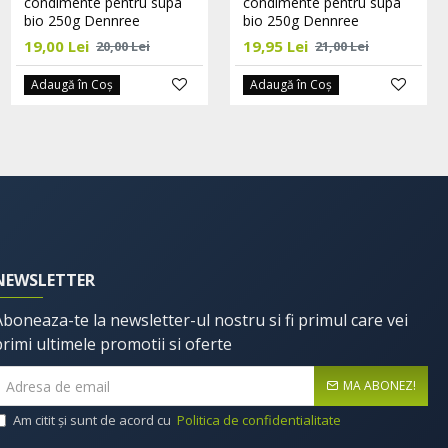
Cook
condimente pentru supa
condimente pentru supa
bio 250g Dennree
bio 250g Dennree
15,20 Lei
16,00 Lei
19,00 Lei
19,95 Lei
20,00 Lei
21,00 Lei
Adaugă în Coş
Adaugă în Coş
Adaugă în Coş
NEWSLETTER
Aboneaza-te la newsletter-ul nostru si fi primul care vei
primi ultimele promotii si oferte
MA ABONEZ!
Am citit şi sunt de acord cu
Politica de confidentialitate