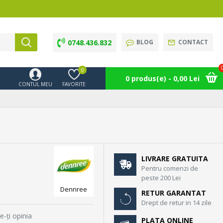
0748.436.832
BLOG
CONTACT
0
0 produs(e) - 0,00 Lei
CONTUL MEU
FAVORITE
LIVRARE GRATUITA
Pentru comenzi de
peste 200 Lei
Dennree
RETUR GARANTAT
Drept de retur in 14 zile
e-ţi opinia
PLATA ONLINE