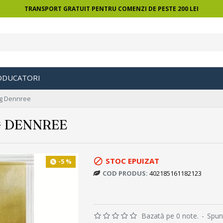
TRANSPORT GRATUIT PENTRU COMENZI DE PESTE 200 LEI
ODUCATORI
5g Dennree
G DENNREE
STOC EPUIZAT
-5 %
COD PRODUS:
402185161182123
Bazată pe 0 note.
-
Spun