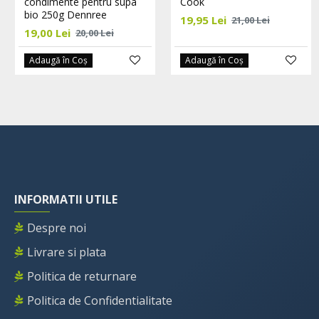
condimente pentru supa
Cook
bio 250g Dennree
19,95 Lei
21,00 Lei
19,00 Lei
20,00 Lei
Adaugă în Coş
Adaugă în Coş
INFORMATII UTILE
Despre noi
Livrare si plata
Politica de returnare
Politica de Confidentialitate