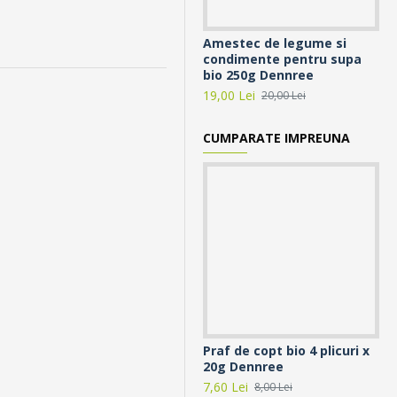
Amestec de legume si
An
condimente pentru supa
Co
bio 250g Dennree
19,
19,00 Lei
20,00 Lei
CUMPARATE IMPREUNA
Praf de copt bio 4 plicuri x
Mi
20g Dennree
ve
7,60 Lei
20,
8,00 Lei