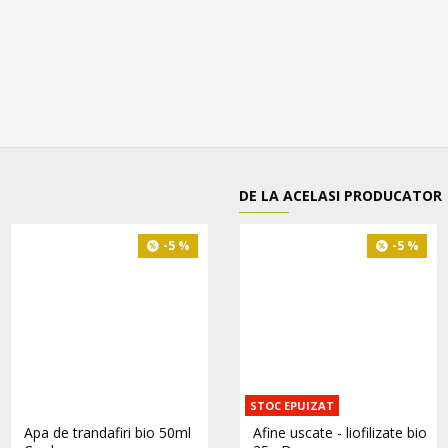
DE LA ACELASI PRODUCATOR
-5 %
-5 %
-5 %
STOC EPUIZAT
Apa de trandafiri bio 50ml
Ardei iute Birdeye bio 20g
Afine uscate - liofilizate bio