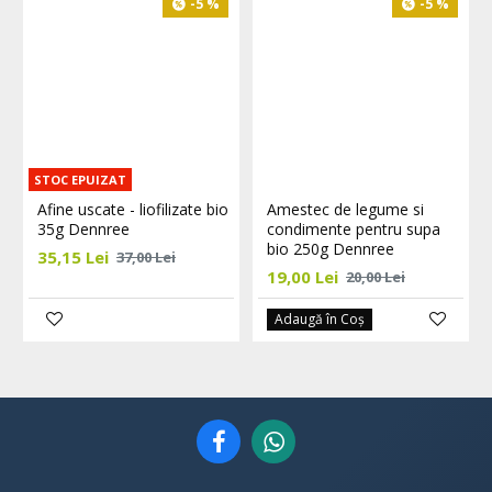
-5 %
-5 %
STOC EPUIZAT
Afine uscate - liofilizate bio
Amestec de legume si
35g Dennree
condimente pentru supa
bio 250g Dennree
35,15 Lei
37,00 Lei
19,00 Lei
20,00 Lei
Adaugă în Coş