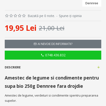
Dennree
Bazată pe 0 note.
-
Spune-ţi opinia
19,95 Lei
21,00 Lei
AI NEVOIE DE INFORMATII?
0748.436.832
DESCRIERE
Amestec de legume si condimente pentru
supa bio 250g Dennree fara drojdie
Amestec de legume, verdeturi si condimente spentru prepararea
supelor.