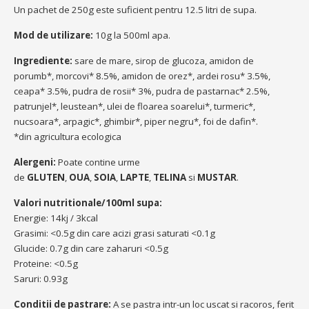
Un pachet de 250g este suficient pentru 12.5 litri de supa.
Mod de utilizare:
10g la 500ml apa.
Ingrediente:
sare de mare, sirop de glucoza, amidon de
porumb*, morcovi* 8.5%, amidon de orez*, ardei rosu* 3.5%,
ceapa* 3.5%, pudra de rosii* 3%, pudra de pastarnac* 2.5%,
patrunjel*, leustean*, ulei de floarea soarelui*, turmeric*,
nucsoara*, arpagic*, ghimbir*, piper negru*, foi de dafin*.
*din agricultura ecologica
Alergeni:
Poate contine urme
de
GLUTEN
,
OUA
,
SOIA
,
LAPTE
,
TELINA
si
MUSTAR
.
Valori nutritionale/100ml supa:
Energie: 14kj / 3kcal
Grasimi: <0.5g din care acizi grasi saturati <0.1g
Glucide: 0.7g din care zaharuri <0.5g
Proteine: <0.5g
Saruri: 0.93g
Conditii de pastrare:
A se pastra intr-un loc uscat si racoros, ferit