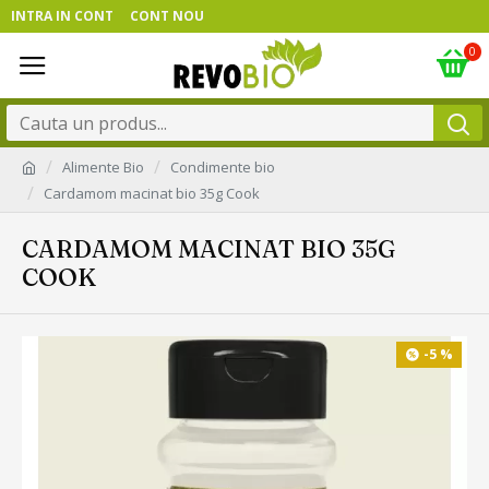
INTRA IN CONT
CONT NOU
0
Alimente Bio
Condimente bio
Cardamom macinat bio 35g Cook
CARDAMOM MACINAT BIO 35G
COOK
-5 %