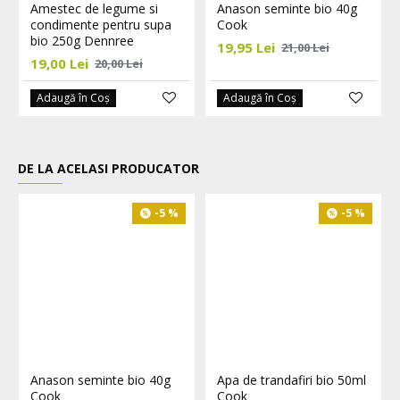
Amestec de legume si
Anason seminte bio 40g
condimente pentru supa
Cook
bio 250g Dennree
19,95 Lei
21,00 Lei
19,00 Lei
20,00 Lei
Adaugă în Coş
Adaugă în Coş
DE LA ACELASI PRODUCATOR
-5 %
-5 %
Anason seminte bio 40g
Apa de trandafiri bio 50ml
Cook
Cook