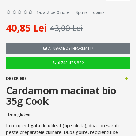
Bazată pe 0 note.
-
Spune-ţi opinia
40,85 Lei
43,00 Lei
AI NEVOIE DE INFORMATII?
0748.436.832
DESCRIERE
Cardamom macinat bio
35g Cook
-fara gluten-
In recipient gata de utilizat (tip solnita), doar presarati
peste preparatele culinare. Dupa golire, recipientul se