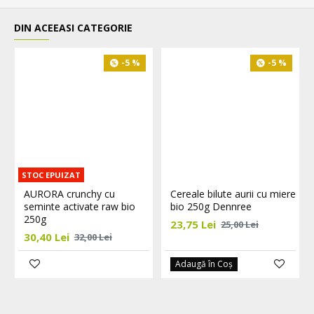
DIN ACEEASI CATEGORIE
-5 %
-5 %
STOC EPUIZAT
AURORA crunchy cu
Cereale bilute aurii cu miere
seminte activate raw bio
bio 250g Dennree
250g
23,75 Lei
25,00 Lei
30,40 Lei
32,00 Lei
Adaugă în Coş