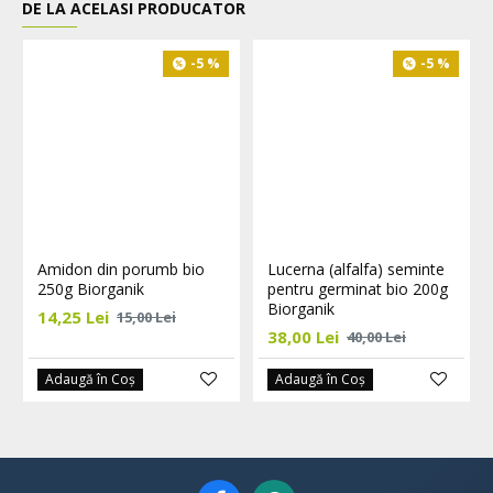
DE LA ACELASI PRODUCATOR
-5 %
-5 %
Amidon din porumb bio
Lucerna (alfalfa) seminte
250g Biorganik
pentru germinat bio 200g
Biorganik
14,25 Lei
15,00 Lei
38,00 Lei
40,00 Lei
Adaugă în Coş
Adaugă în Coş