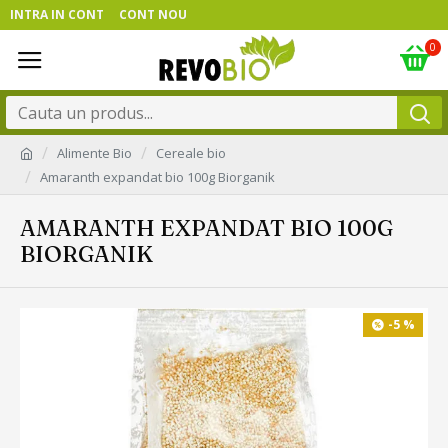
INTRA IN CONT
CONT NOU
0
Alimente Bio
Cereale bio
Amaranth expandat bio 100g Biorganik
AMARANTH EXPANDAT BIO 100G
BIORGANIK
-5 %