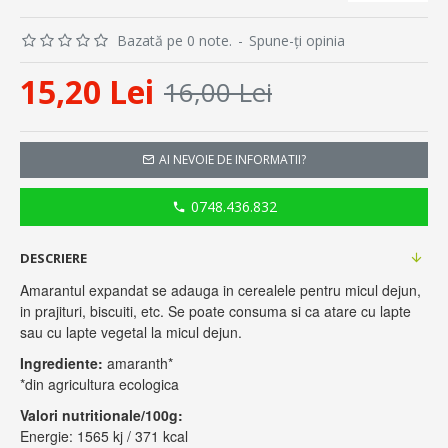
Bazată pe 0 note.
-
Spune-ţi opinia
15,20 Lei
16,00 Lei
AI NEVOIE DE INFORMATII?
0748.436.832
DESCRIERE
Amarantul expandat se adauga in cerealele pentru micul dejun,
in prajituri, biscuiti, etc. Se poate consuma si ca atare cu lapte
sau cu lapte vegetal la micul dejun.
Ingrediente:
amaranth*
*din agricultura ecologica
Valori nutritionale/100g:
Energie: 1565 kj / 371 kcal