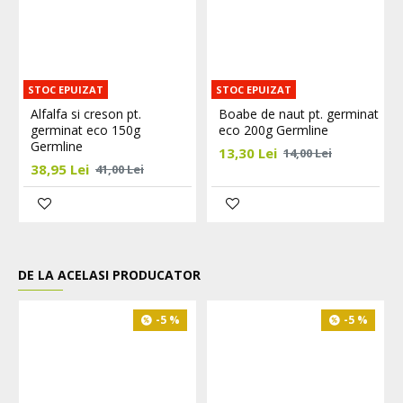
STOC EPUIZAT
STOC EPUIZAT
Alfalfa si creson pt.
Boabe de naut pt. germinat
germinat eco 150g
eco 200g Germline
Germline
13,30 Lei
14,00 Lei
38,95 Lei
41,00 Lei
DE LA ACELASI PRODUCATOR
-5 %
-5 %