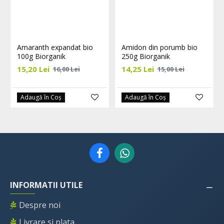
Amaranth expandat bio
Amidon din porumb bio
100g Biorganik
250g Biorganik
15,20 Lei
14,25 Lei
16,00 Lei
15,00 Lei
Adaugă în Coş
Adaugă în Coş
INFORMATII UTILE
Despre noi
Livrare si plata