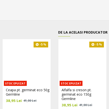
DE LA ACELASI PRODUCATOR
-5 %
-5 %
-5 %
STOC EPUIZAT
STOC EPUIZAT
Ceapa pt. germinat eco 50g
Creson seminte pt.
Alfalfa si creson pt.
Germline
germinat eco 100g
germinat eco 150g
Germline
Germline
38,95 Lei
41,00 Lei
22,80 Lei
38,95 Lei
24,00 Lei
41,00 Lei