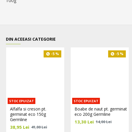
100g
DIN ACEEASI CATEGORIE
-5 %
-5 %
STOC EPUIZAT
STOC EPUIZAT
Alfalfa si creson pt.
Boabe de naut pt. germinat
germinat eco 150g
eco 200g Germline
Germline
13,30 Lei
14,00 Lei
38,95 Lei
41,00 Lei