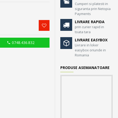
Cumperi si platesti in
siguranta prin Netopia
Payments
LIVRARE RAPIDA
prin curier rapid in
toata tara
LIVRARE EASYBOX
0748.436.832
Livrare in loker
easybox oriunde in
Romania
PRODUSE ASEMANATOARE