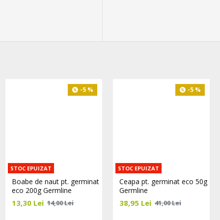
-5 %
-5 %
-5 %
STOC EPUIZAT
STOC EPUIZAT
Fasole mung pt. germinat
Boabe de naut pt. germinat
Ceapa pt. germinat eco 50g
eco 200g Germline
eco 200g Germline
Germline
20,90 Lei
13,30 Lei
38,95 Lei
22,00 Lei
14,00 Lei
41,00 Lei