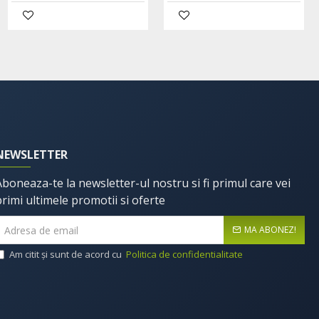
Adaugă în Coş
NEWSLETTER
Aboneaza-te la newsletter-ul nostru si fi primul care vei
primi ultimele promotii si oferte
MA ABONEZ!
Am citit şi sunt de acord cu
Politica de confidentialitate