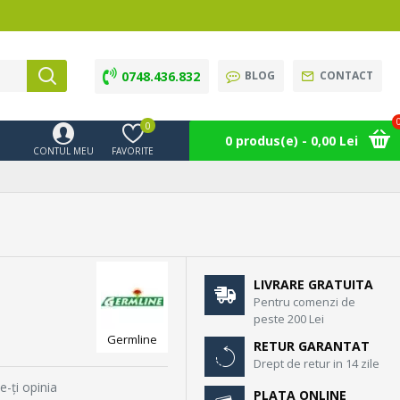
0748.436.832
BLOG
CONTACT
0
0 produs(e) - 0,00 Lei
CONTUL MEU
FAVORITE
LIVRARE GRATUITA
Pentru comenzi de
peste 200 Lei
Germline
RETUR GARANTAT
Drept de retur in 14 zile
e-ţi opinia
PLATA ONLINE