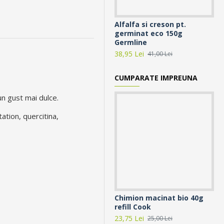
Alfalfa si creson pt.
Bo
germinat eco 150g
ge
Germline
Ge
38,95 Lei
13,
41,00 Lei
CUMPARATE IMPREUNA
un gust mai dulce.
ation, quercitina,
Chimion macinat bio 40g
Ch
refill Cook
Co
23,75 Lei
18,
25,00 Lei