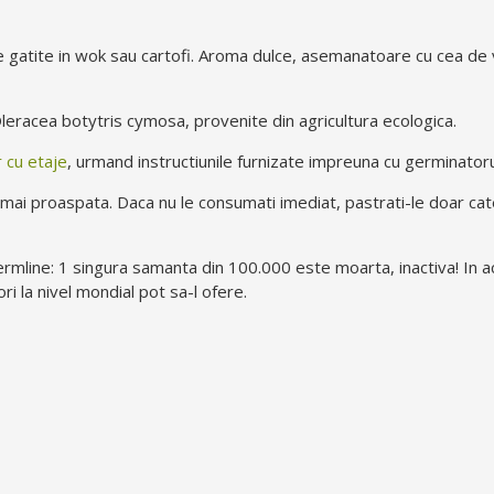
e gatite in wok sau cartofi. Aroma dulce, asemanatoare cu cea de
eracea botytris cymosa, provenite din agricultura ecologica.
 cu etaje
, urmand instructiunile furnizate impreuna cu germinatoru
ai proaspata. Daca nu le consumati imediat, pastrati-le doar catev
ermline: 1 singura samanta din 100.000 este moarta, inactiva! In ac
i la nivel mondial pot sa-l ofere.