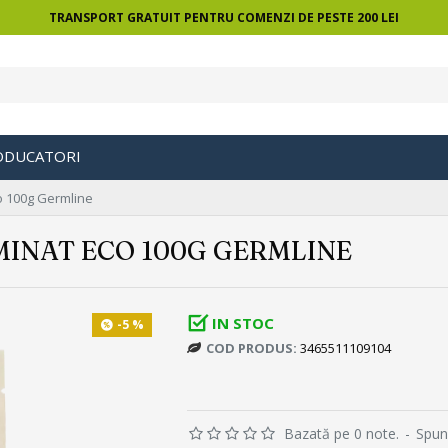
TRANSPORT GRATUIT PENTRU COMENZI DE PESTE 200 LEI
ODUCATORI
co 100g Germline
MINAT ECO 100G GERMLINE
IN STOC
-5 %
COD PRODUS:
3465511109104
Bazată pe 0 note.
-
Spun