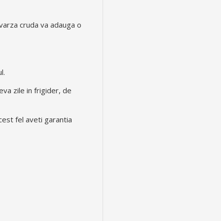
 varza cruda va adauga o
l.
a zile in frigider, de
est fel aveti garantia