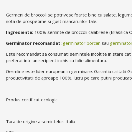
Germeni de broccoli se potrivesc foarte bine cu salate, legum
nota de prospetime si gust mancarurilor tale.
Ingrediente:
100% seminte de broccoli calabrese (Brassica Ol
Germinator recomandat:
germinator borcan
sau
germinator
Este recomandat sa consumati semintele incoltite in stare cat m
preferat intr-un recipient inchis cu folie alimentara.
Germline este lider european in germinare. Garantia calitatii G
productivitatii de aproape 100%, lucru pe care putini producator
Produs certificat ecologic.
Tara de origine a semintelor: Italia