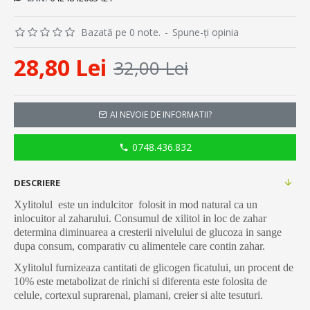
Bazată pe 0 note.
-
Spune-ţi opinia
28,80 Lei
32,00 Lei
AI NEVOIE DE INFORMATII?
0748.436.832
DESCRIERE
Xylitolul este un indulcitor folosit in mod natural ca un
inlocuitor al zaharului. Consumul de xilitol in loc de zahar
determina diminuarea a cresterii nivelului de glucoza in sange
dupa consum, comparativ cu alimentele care contin zahar.
Xylitolul furnizeaza cantitati de glicogen ficatului, un procent de
10% este metabolizat de rinichi si diferenta este folosita de
celule, cortexul suprarenal, plamani, creier si alte tesuturi.