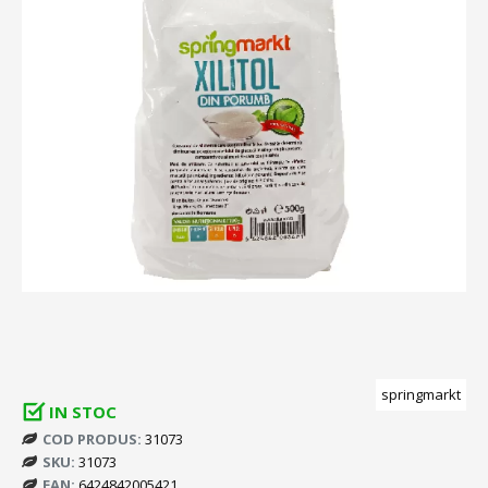
springmarkt
IN STOC
COD PRODUS:
31073
SKU:
31073
EAN:
6424842005421