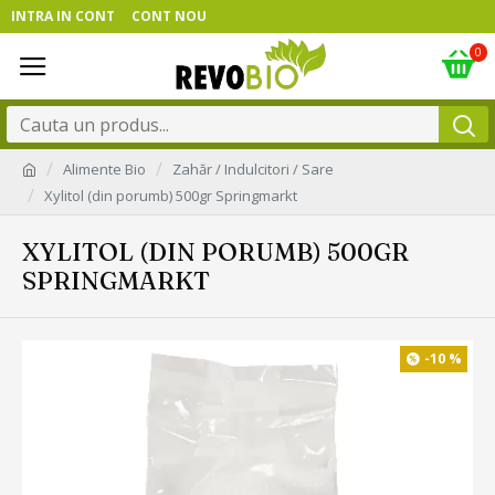
INTRA IN CONT
CONT NOU
0
Alimente Bio
Zahăr / Indulcitori / Sare
Xylitol (din porumb) 500gr Springmarkt
XYLITOL (DIN PORUMB) 500GR
SPRINGMARKT
-10 %