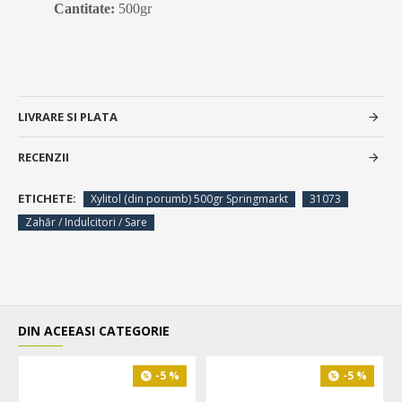
Cantitate:
500gr
LIVRARE SI PLATA
RECENZII
ETICHETE:
Xylitol (din porumb) 500gr Springmarkt
31073
Zahăr / Indulcitori / Sare
DIN ACEEASI CATEGORIE
-5 %
-5 %