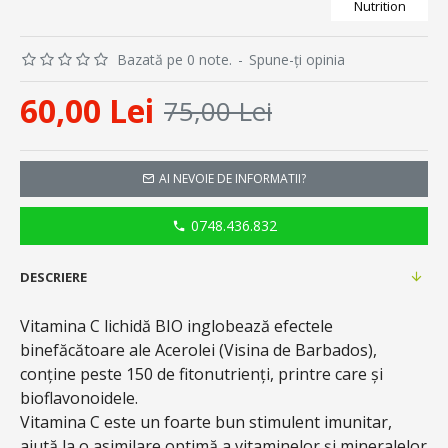
Nutrition
Bazată pe 0 note.
-
Spune-ţi opinia
60,00 Lei
75,00 Lei
AI NEVOIE DE INFORMATII?
0748.436.832
DESCRIERE
Vitamina C lichidă BIO inglobează efectele
binefăcătoare ale Acerolei (Visina de Barbados),
conține peste 150 de fitonutrienți, printre care și
bioflavonoidele.
Vitamina C este un foarte bun stimulent imunitar,
ajută la o asimilare optimă a vitaminelor și mineralelor