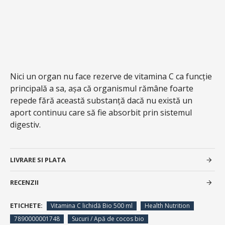
Nici un organ nu face rezerve de vitamina C ca funcție
principală a sa, așa că organismul rămâne foarte
repede fără această substanță dacă nu există un
aport continuu care să fie absorbit prin sistemul
digestiv.
LIVRARE SI PLATA
RECENZII
ETICHETE:
Vitamina C lichidă Bio 500 ml
Health Nutrition
7890000001748
Sucuri / Apă de cocos bio