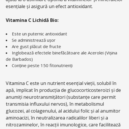
esențiale și asigură un efect antioxidant.
Vitamina C Lichidă Bio:
Este un puternic antioxidant
Se administrează ușor
Are gust plăcut de fructe
Inglobează efectele binefăcătoare ale Acerolei (Vișina
de Barbados)
Conține peste 150 fitonutrienți
Vitamina C este un nutrient esențial vieții, solubil în
apă, implicat în producția de glucocorticosteroizi și de
anumiți neurotransmițători (substanțe care permit
transmisia influxului nervos), în metabolismul
glucozei, al colagenului, al acidului folic și al anumitor
aminoacizi, în neutralizarea radicalilor liberi și a
nitrozaminelor, în reacții imunologice, care facilitează