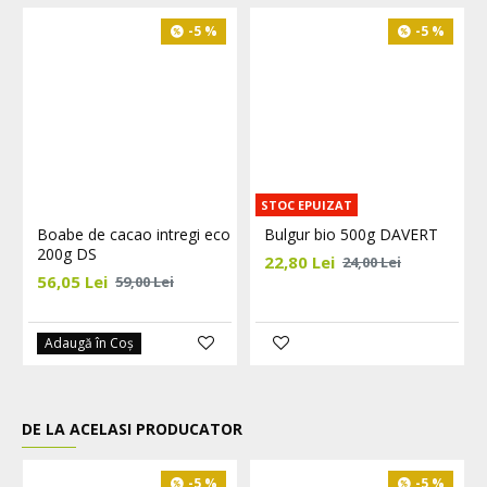
-5 %
-5 %
STOC EPUIZAT
Boabe de cacao intregi eco
Bulgur bio 500g DAVERT
200g DS
22,80 Lei
24,00 Lei
56,05 Lei
59,00 Lei
Adaugă în Coş
DE LA ACELASI PRODUCATOR
-5 %
-5 %