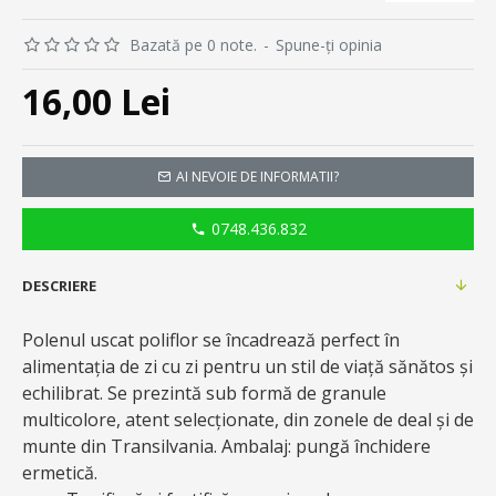
Bazată pe 0 note.
-
Spune-ţi opinia
16,00 Lei
AI NEVOIE DE INFORMATII?
0748.436.832
DESCRIERE
Polenul uscat poliflor se încadrează perfect în
alimentația de zi cu zi pentru un stil de viaţă sănătos şi
echilibrat. Se prezintă sub formă de granule
multicolore, atent selecţionate, din zonele de deal şi de
munte din Transilvania. Ambalaj: pungă închidere
ermetică.