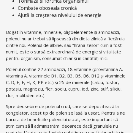
Tonifiază și fortifică organismul
Combate oboseala cronică
Ajută la creșterea nivelului de energie
Bogat în vitamine, minerale, oligoelemente și aminoacizi,
polenul nu ar trebui să lipsească din dieta zilnică a fiecăruia
dintre noi. Polenul de albine, sau ”hrana zeilor” cum a fost
numit, este o sursă extraordinară de energie și vitalitate
pentru organism, consumat chiar și în cantități mici.
Polenul conține 22 aminoacizi, 18 vitamine (provitamina A,
vitamina A, vitaminele B1, B2, B3, B5, B6, B12 și vitaminele
C, D, E, F, H, K, PP etc.) și 25 de minerale (calciu, fosfor,
potasiu, magneziu, fier, sodiu, cupru, iod, zinc, sulf, siliciu,
clor, molibden etc.).
Spre deosebire de polenul crud, care se depozitează la
congelator, acest tip de polen se lasă la uscat. Pentru a ne
bucura de beneficiile polenului uscat, este important să
știm cum să îl administrăm, deoarece dacă granulele nu
sunt desfăcute, substanțele nutritive nu vor fi absorbite în