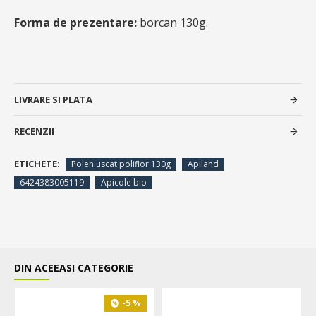
Forma de prezentare:
borcan 130g.
LIVRARE SI PLATA
RECENZII
ETICHETE:
Polen uscat poliflor 130g
Apiland
6424383005119
Apicole bio
DIN ACEEASI CATEGORIE
-5 %