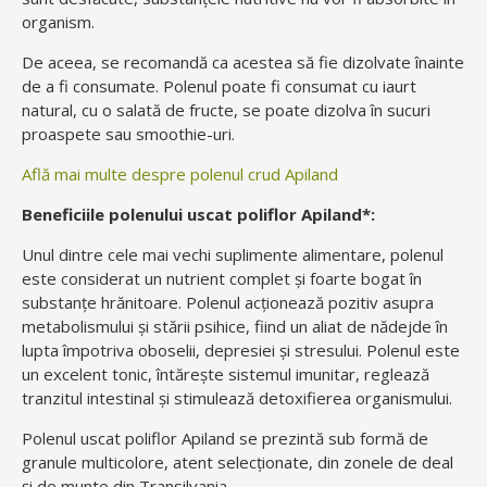
organism.
De aceea, se recomandă ca acestea să fie dizolvate înainte
de a fi consumate. Polenul poate fi consumat cu iaurt
natural, cu o salată de fructe, se poate dizolva în sucuri
proaspete sau smoothie-uri.
Află mai multe despre polenul crud Apiland
Beneficiile polenului uscat poliflor Apiland*:
Unul dintre cele mai vechi suplimente alimentare, polenul
este considerat un nutrient complet și foarte bogat în
substanțe hrănitoare. Polenul acționează pozitiv asupra
metabolismului şi stării psihice, fiind un aliat de nădejde în
lupta împotriva oboselii, depresiei și stresului. Polenul este
un excelent tonic, întărește sistemul imunitar, reglează
tranzitul intestinal și stimulează detoxifierea organismului.
Polenul uscat poliflor Apiland se prezintă sub formă de
granule multicolore, atent selecţionate, din zonele de deal
şi de munte din Transilvania.