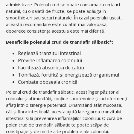
administrare. Polenul crud se poate consuma cu un iaurt
natural, cu o salată de fructe, se poate adăuga în
smoothie-uri sau sucuri naturale. În cazul polenului uscat,
această recomandare este cu atât mai valoroasă,
deoarece consistența acestuia este mai diferită.
Beneficiile polenului crud de trandafir sălbatic*:
Reglează tranzitul intestinal
Previne inflamarea colonului
Facilitează absorbția de calciu
Tonifiază, fortifică și energizează organismul
Combate oboseala cronică
Polenul crud de trandafir sălbatic, acest înger păzitor al
colonului și al imunității, conține carotenoide și lactofermenți
aflați într-o sinergie puternică. Dinamizând atât mucoasa,
cât și flora intestinală, acesta ajută la reglarea tranzitului
intestinal și la prevenirea inflamațiilor colonului. O cură de
polen crud de trandafir sălbatic te poate scăpa de
constipație și de multe alte probleme ale colonului.