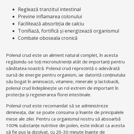
Reglează tranzitul intestinal
Previne inflamarea colonului
Facilitează absorbția de calciu
Tonifiază, fortifică și energizează organismul
Combate oboseala cronică
Polenul crud este un aliment natural complet, în acesta
regăsindu-se toți micronutrienţii atât de importanți pentru
sănătatea noastră. Polenul crud reprezintă o adevărată
sursă de energie pentru organism, iar datorită conţinutului
său bogat în aminoacizi, vitamine, minerale şi lactobacili,
polenul crud îndeplinește un rol extrem de important în
protecţia şi regenerarea florei intestinale.
Polenul crud este recomandat să se administreze
dimineața, dar se poate consuma și înainte de principalele
mese ale zilei. Pentru ca organismul nostru să absoarbă
100% substanțe nutritive din polen, este indicat ca acesta
să fie pus la dizolvat, cu 20-30 minute înainte de