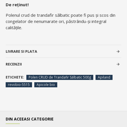
De reținut!
Polenul crud de trandafir sălbatic poate fi pus și scos din
congelator de nenumarate ori, păstrându-și integral
calitățile.
LIVRARE SI PLATA
RECENZII
ETICHETE:
Polen CRUD de Trandafir Sălbatic 500g
Apiland
revobio-5515
Apicole bio
DIN ACEEASI CATEGORIE