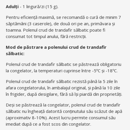
Adulți
- 1 lingură/zi (15 g).
Pentru eficiență maximă, se recomandă o cură de minim 7
săptămâni (3 caserole), de două ori pe an, primăvara și
toamna. Polenul crud de trandafir sălbatic poate fi
consumat tot timpul anului, fără restricții.
Mod de păstrare a polenului crud de trandafir
sălbatic:
Polenul crud de trandafir sălbatic se păstrează obligatoriu
la congelator, la temperaturi cuprinse între -5ºC și -18ºC.
Polenul crud de trandafir sălbatic rezistă până la 5 zile în
afara congelatorului, în ambalajul original, și până la 10 zile
în frigider, după desigilare, f
ără să își piardă din proprietăți.
Deși se păstrează la congelator, polenul crud de trandafir
sălbatic nu îngheață datorită conținutului său scăzut de apă
(aproximativ 8-10%). Acest lucru permite consumul său
imediat după ce a fost scos din congelator.